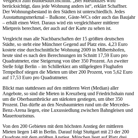
Vergleich zum Bundesdurchschnitt. „Bei Mietindizes wird
berücksichtigt, dass jede Wohnung anders ist“, erklärt Schaffner.
Der Wohnungsbestand in den Städten ist unterschiedlich. Jedes
Ausstattungsmerkmal – Balkone, Gäste-WCs oder auch das Baujahr
– erhält einen Wert. Daraus wird ein vergleichbarer mittlerer
Mietpreis berechnet, der auch auf der Karte zu sehen ist.
Vergleicht man alle Nachbarschaften der 15 größten deutschen
Städte, so steht eine Münchner Gegend auf Platz eins. 4,23 Euro
kostete eine durchschnittliche Wohnung 2009 in Milbertshofen,
heute sind es nach den Berechnungen im Schnitt 17,59 Euro pro
Quadratmeter, eine Steigerung von über 350 Prozent. An zweiter
Stelle folgt Berlin – im Schillerkiez am stillgelegten Flughafen
Tempelhof stiegen die Mieten um über 200 Prozent, von 5,62 Euro
auf 17,53 Euro pro Quadratmeter.
Blickt man stattdessen auf den mittleren Wert (Median) aller
Angebote, so sind die Mieten in Kreuzberg und Friedrichshain rund
um die Oberbaumbrücke am stärksten gestiegen, um über 350
Prozent. Das dürfte an den Neubaumieten rund um die Mercedes-
Benz-Arena liegen, eine Luxussiedlung zwischen Bahngleisen und
Mauertourismus.
Von den 200 Gebieten mit dem höchsten Anstieg der mittleren
Mieten liegen 148 in Berlin. Darauf folgt Stuttgart mit 23 der 200
Quadrate mit dem größten Anstieg. München liegt auf Platz drei.