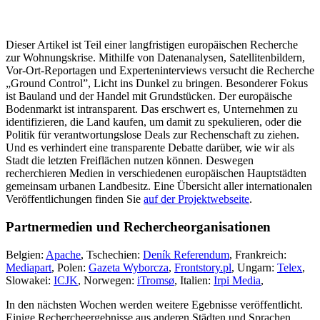
Dieser Artikel ist Teil einer langfristigen europäischen Recherche
zur Wohnungskrise. Mithilfe von Datenanalysen, Satellitenbildern,
Vor-Ort-Reportagen und Experteninterviews versucht die Recherche
„Ground Control”, Licht ins Dunkel zu bringen. Besonderer Fokus
ist Bauland und der Handel mit Grundstücken. Der europäische
Bodenmarkt ist intransparent. Das erschwert es, Unternehmen zu
identifizieren, die Land kaufen, um damit zu spekulieren, oder die
Politik für verantwortungslose Deals zur Rechenschaft zu ziehen.
Und es verhindert eine transparente Debatte darüber, wie wir als
Stadt die letzten Freiflächen nutzen können. Deswegen
recherchieren Medien in verschiedenen europäischen Hauptstädten
gemeinsam urbanen Landbesitz. Eine Übersicht aller internationalen
Veröffentlichungen finden Sie
auf der Projektwebseite
.
Partnermedien und Rechercheorganisationen
Belgien:
Apache
, Tschechien:
Deník Referendum
, Frankreich:
Mediapart
, Polen:
Gazeta Wyborcza
,
Frontstory.pl
, Ungarn:
Telex
,
Slowakei:
ICJK
, Norwegen:
iTromsø
, Italien:
Irpi Media
,
In den nächsten Wochen werden weitere Egebnisse veröffentlicht.
Einige Rechercheergebnisse aus anderen Städten und Sprachen