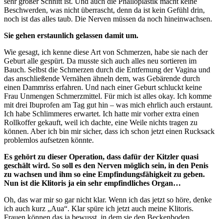
sehr großer Schnitt ist. Und auch die Phalloplastik macht keine
Beschwerden, was nicht überrascht, denn da ist kein Gefühl drin,
noch ist das alles taub. Die Nerven müssen da noch hineinwachsen.
Sie gehen erstaunlich gelassen damit um.
Wie gesagt, ich kenne diese Art von Schmerzen, habe sie nach der
Geburt alle gespürt. Da musste sich auch alles neu sortieren im
Bauch. Selbst die Schmerzen durch die Entfernung der Vagina und
das anschließende Vernähen ähneln dem, was Gebärende durch
einen Dammriss erfahren. Und nach einer Geburt schluckt keine
Frau Unmengen Schmerzmittel. Für mich ist alles okay. Ich komme
mit drei Ibuprofen am Tag gut hin – was mich ehrlich auch erstaunt.
Ich habe Schlimmeres erwartet. Ich hatte mir vorher extra einen
Rollkoffer gekauft, weil ich dachte, eine Weile nichts tragen zu
können. Aber ich bin mir sicher, dass ich schon jetzt einen Rucksack
problemlos aufsetzen könnte.
Es gehört zu dieser Operation, dass dafür der Kitzler quasi
geschält wird. So soll es den Nerven möglich sein, in den Penis
zu wachsen und ihm so eine Empfindungsfähigkeit zu geben.
Nun ist die Klitoris ja ein sehr empfindliches Organ…
Oh, das war mir so gar nicht klar. Wenn ich das jetzt so höre, denke
ich auch kurz „Aua“. Klar spüre ich jetzt auch meine Klitoris.
Frauen können das ja bewusst, in dem sie den Beckenboden