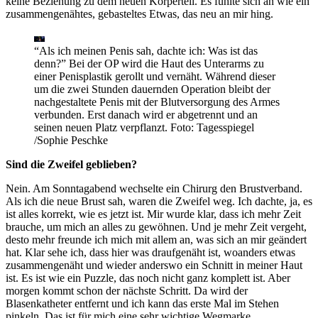
keine Beziehung zu dem neuen Körperteil. Es fühlte sich an wie ein
zusammengenähtes, gebasteltes Etwas, das neu an mir hing.
“Als ich meinen Penis sah, dachte ich: Was ist das
denn?” Bei der OP wird die Haut des Unterarms zu
einer Penisplastik gerollt und vernäht. Während dieser
um die zwei Stunden dauernden Operation bleibt der
nachgestaltete Penis mit der Blutversorgung des Armes
verbunden. Erst danach wird er abgetrennt und an
seinen neuen Platz verpflanzt.
Foto: Tagesspiegel
/Sophie Peschke
Sind die Zweifel geblieben?
Nein. Am Sonntagabend wechselte ein Chirurg den Brustverband.
Als ich die neue Brust sah, waren die Zweifel weg. Ich dachte, ja, es
ist alles korrekt, wie es jetzt ist. Mir wurde klar, dass ich mehr Zeit
brauche, um mich an alles zu gewöhnen. Und je mehr Zeit vergeht,
desto mehr freunde ich mich mit allem an, was sich an mir geändert
hat. Klar sehe ich, dass hier was draufgenäht ist, woanders etwas
zusammengenäht und wieder anderswo ein Schnitt in meiner Haut
ist. Es ist wie ein Puzzle, das noch nicht ganz komplett ist. Aber
morgen kommt schon der nächste Schritt. Da wird der
Blasenkatheter entfernt und ich kann das erste Mal im Stehen
pinkeln. Das ist für mich eine sehr wichtige Wegmarke.