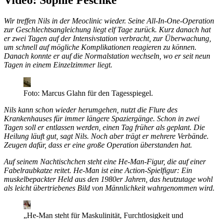
Video: Sophie Peschke
Wir treffen Nils in der Meoclinic wieder. Seine All-In-One-Operation
zur Geschlechtsangleichung liegt elf Tage zurück. Kurz danach hat
er zwei Tagen auf der Intensivstation verbracht, zur Überwachung,
um schnell auf mögliche Komplikationen reagieren zu können.
Danach konnte er auf die Normalstation wechseln, wo er seit neun
Tagen in einem Einzelzimmer liegt.
Foto: Marcus Glahn für den Tagesspiegel.
Nils kann schon wieder herumgehen, nutzt die Flure des
Krankenhauses für immer längere Spaziergänge. Schon in zwei
Tagen soll er entlassen werden, einen Tag früher als geplant. Die
Heilung läuft gut, sagt Nils. Noch aber trägt er mehrere Verbände.
Zeugen dafür, dass er eine große Operation überstanden hat.
Auf seinem Nachtischchen steht eine He-Man-Figur, die auf einer
Fabelraubkatze reitet. He-Man ist eine Action-Spielfigur: Ein
muskelbepackter Held aus den 1980er Jahren, das heutzutage wohl
als leicht übertriebenes Bild von Männlichkeit wahrgenommen wird.
„He-Man steht für Maskulinität, Furchtlosigkeit und