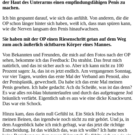
der Haut des Unterarms einen empfindungsfähigen Penis zu
machen.
Ich bin gespannt darauf, wie sich das anfühlt. Von anderen, die die
OP schon länger hinter sich haben, weiß ich, dass man spüren kann,
wie die Nerven langsam den Penis hinaufwachsen.
Sie haben mit der OP einen Riesenschritt getan auf dem Weg
zum auch äußerlich sichtbaren Körper eines Mannes.
Von Bekannten und Freunden, die mich auf den Fotos nach der OP
sehen, bekomme ich das Feedback: Du strahlst. Das freut mich
natürlich, und das ist sicher auch so. Aber ich kann nicht zu 100
Prozent sagen: Ja, das ist es jetzt endlich. Am vergangenen Sonntag,
vor vier Tagen, wurden das erste Mal der Verband am Penoid, also
der Penisplastik, gewechselt. Da habe ich das erste Mal meinen
Penis gesehen. Ich habe gedacht: Ach du Scheiße, was ist das denn?
Es war alles rot-blau blutunterlaufen und durch das aufgetragene Jod
bräunlich verfärbt. Eigentlich sah es aus wie eine dicke Knackwurst.
Das war ein Schock.
Hinzu kam, dass darin null Gefühl ist. Ein Stück Holz zwischen
meinen Beinen, das irgendwie noch nicht zu mir gehört. Und ja, in
dem Augenblick habe ich mich gefragt, war das jetzt die richtige
Entscheidung. Ist das wirklich das, was ich wollte? Ich hatte noch