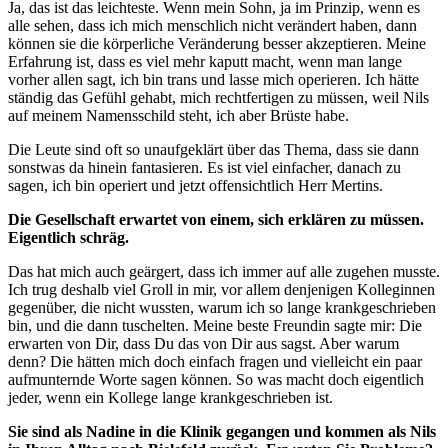
Ja, das ist das leichteste. Wenn mein Sohn, ja im Prinzip, wenn es
alle sehen, dass ich mich menschlich nicht verändert haben, dann
können sie die körperliche Veränderung besser akzeptieren. Meine
Erfahrung ist, dass es viel mehr kaputt macht, wenn man lange
vorher allen sagt, ich bin trans und lasse mich operieren. Ich hätte
ständig das Gefühl gehabt, mich rechtfertigen zu müssen, weil Nils
auf meinem Namensschild steht, ich aber Brüste habe.
Die Leute sind oft so unaufgeklärt über das Thema, dass sie dann
sonstwas da hinein fantasieren. Es ist viel einfacher, danach zu
sagen, ich bin operiert und jetzt offensichtlich Herr Mertins.
Die Gesellschaft erwartet von einem, sich erklären zu müssen.
Eigentlich schräg.
Das hat mich auch geärgert, dass ich immer auf alle zugehen musste.
Ich trug deshalb viel Groll in mir, vor allem denjenigen Kolleginnen
gegenüber, die nicht wussten, warum ich so lange krankgeschrieben
bin, und die dann tuschelten. Meine beste Freundin sagte mir: Die
erwarten von Dir, dass Du das von Dir aus sagst. Aber warum
denn? Die hätten mich doch einfach fragen und vielleicht ein paar
aufmunternde Worte sagen können. So was macht doch eigentlich
jeder, wenn ein Kollege lange krankgeschrieben ist.
Sie sind als Nadine in die Klinik gegangen und kommen als Nils