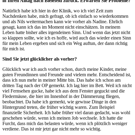
in Ihren Alltag nach Bielefeld zurück. Erwarten Sie Probleme?
Natürlich habe ich hier in der Klinik, wo ich viel Zeit zum
Nachdenken habe, mich gefragt, ob ich einfach so wiederkommen
und als Nils weitermachen kann wie vorher als Nadine. Ehrlich
gesagt, kann ich das im Moment nicht einschätzen. In meinem
Leben hatte bisher alles irgendeinen Sinn. Und wenn das jetzt nicht
so klappen sollte, wie ich es hoffe, wird auch das wieder einen Sinn
für mein Leben ergeben und sich ein Weg auftun, der dann richtig
für mich ist.
Sind Sie jetzt glücklicher als vorher?
Glücklich war ich auch vorher schon, durch meine Kinder, meine
guten Freundinnen und Freunde und vielem mehr. Entscheidend ist,
dass ich nun mehr in meiner Mitte bin. Das habe ich schon am
dritten Tag nach der OP gemerkt. Ich lag hier im Bett. Weil ich nicht
viel Fernsehen gucke, habe ich aus dem Fenster geguckt und die
Fledermäuse, die hier im Innenhof in der Dämmerung fliegen,
beobachtet. Da habe ich gemerkt, wie gewisse Dinge in den
Hintergrund treten, die früher wichtig waren. Zum Beispiel
finanzielle Sicherheit. Ich habe früher viel daran gedacht, was wohl
geschehen würde, wenn ich meinen Job wechsele. Ich hatte die
Furcht, dass mich das belasten würde, wenn ich plötzlich weniger
verdiene. Das ist mir jetzt gar nicht mehr so wichtig.