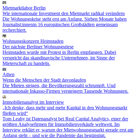
Mietmarktlabor Berlin
Wie internationale Investment den Mietmarkt radikal verändern
Die Wohnungskrise steht erst am Anfang. Sieben Monate haben
Journalist:innenin 16 europäischen Großstädten gemeinsam
recherchiert.
Wohnungskonzern Heimstaden
Der nächste Berliner Wohnungsriese
Heimstaden wurde mit Protest in Berlin empfangen. Dabei
verspricht das skandinavische Unternehmen, im Sinne der
Mieterschaft zu handeln.
Athen
Wenn die Menschen der Stadt davonlaufen
Die Mieten steigen, die Bevölkerungszahl schrumpft. Und
internationale Inkasso-Firmen versteigern Tausende Wohnungen.
Immobilienanalyst im Interview
„Ich denke, dass mehr und mehr Kapital in den Wohnungsmarkt
fließen wird“
Tom Leahy ist Datenanalyst bei Real Capital Analytics, einer der
größten Analysefirmen für Immobilienverkäufe weltweit. Im
Interview erklärt er, warum der Mietwohnungsmarkt gerade erst am
Anfang steht – und wie die Pandemie das begünstigt.