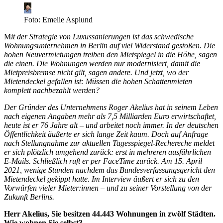
Foto: Emelie Asplund
M
it der Strategie von Luxussanierungen ist das schwedische
Wohnungsunternehmen in Berlin auf viel Widerstand gestoßen. Die
hohen Neuvermietungen treiben den Mietspiegel in die Höhe, sagen
die einen. Die Wohnungen werden nur modernisiert, damit die
Mietpreisbremse nicht gilt, sagen andere. Und jetzt, wo der
Mietendeckel gefallen ist: Müssen die hohen Schattenmieten
komplett nachbezahlt werden?
Der Gründer des Unternehmens Roger Akelius hat in seinem Leben
nach eigenen Angaben mehr als 7,5 Milliarden Euro erwirtschaftet,
heute ist er 76 Jahre alt – und arbeitet noch immer. In der deutschen
Öffentlichkeit äußerte er sich lange Zeit kaum. Doch auf Anfrage
nach Stellungnahme zur aktuellen Tagesspiegel-Rechereche meldet
er sich plötzlich umgehend zurück: erst in mehreren ausführlichen
E-Mails. Schließlich ruft er per FaceTime zurück. Am 15. April
2021, wenige Stunden nachdem das Bundesverfassungsgericht den
Mietendeckel gekippt hatte. Im Interview äußert er sich zu den
Vorwürfen vieler Mieter:innen – und zu seiner Vorstellung von der
Zukunft Berlins.
Herr Akelius, Sie besitzen 44.443 Wohnungen in zwölf Städten.
Wie wohnen Sie selbst?