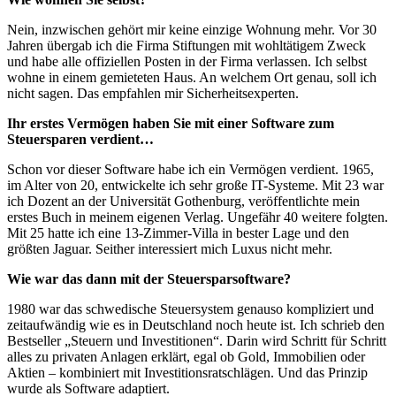
Nein, inzwischen gehört mir keine einzige Wohnung mehr. Vor 30
Jahren übergab ich die Firma Stiftungen mit wohltätigem Zweck
und habe alle offiziellen Posten in der Firma verlassen. Ich selbst
wohne in einem gemieteten Haus. An welchem Ort genau, soll ich
nicht sagen. Das empfahlen mir Sicherheitsexperten.
Ihr erstes Vermögen haben Sie mit einer Software zum
Steuersparen verdient…
Schon vor dieser Software habe ich ein Vermögen verdient. 1965,
im Alter von 20, entwickelte ich sehr große IT-Systeme. Mit 23 war
ich Dozent an der Universität Gothenburg, veröffentlichte mein
erstes Buch in meinem eigenen Verlag. Ungefähr 40 weitere folgten.
Mit 25 hatte ich eine 13-Zimmer-Villa in bester Lage und den
größten Jaguar. Seither interessiert mich Luxus nicht mehr.
Wie war das dann mit der Steuersparsoftware?
1980 war das schwedische Steuersystem genauso kompliziert und
zeitaufwändig wie es in Deutschland noch heute ist. Ich schrieb den
Bestseller „Steuern und Investitionen“. Darin wird Schritt für Schritt
alles zu privaten Anlagen erklärt, egal ob Gold, Immobilien oder
Aktien – kombiniert mit Investitionsratschlägen. Und das Prinzip
wurde als Software adaptiert.