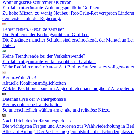
Wohnungskrise schlimmer als zuvor
Ein Jahr rot-grün-rote Wohnungspolitik in Grafiken
Zu hohe Mieten, zu wenig Neubau: Rot-Grün-Rot versprach Linderung
dem ersten Jahr der Regierung.
Lehrer fehlen, Gebäude zerfallen
Die Probleme der Bildungspolitik in Grafiken
Die Zustände mancher Schulen sind erschreckend, der Mangel an Lehr
Daten.
Keine Trendwende bei der Verkehrswende?
Ein Jahr rot-grün-rote Verkehrspolitik in Grafiken
Mehr Radfahrer, mehr Autos: Auf Berlins Straßen ist es voll geworden
Berlin-Wahl 2023
Aktuelle Koalitions­möglichkeiten
Welche Koalitionen sind im Abgeordnetenhaus möglich? Alle potenti
Datenanalyse der Wahlergebnisse
Berlins politische Landschaften
So unterschiedlich wählen arme, alte und religiöse Kieze.
Nach Urteil des Verfassungsgerichts
Die wichtigsten Fragen und Antworten zur Wahlwiederholung in Berl
Alles auf Anfang. Der Verfassungsgerichtshof hat entschieden, dass 