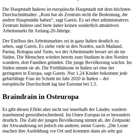
Die Hauptstadt Italiens ist europäische Hauptstadt mit dem höchsten
Durchschnittsalter. „Rom hat als Zentrum nicht die Bedeutung, die
andere Hauptstädte haben“, sagt Gareis. Es sei eher administratives
Zentrum Italiens und biete daher keinen sonderlich attraktiven
Arbeitsmarkt für Anfang-20-Jährige.
Der Einfluss des Arbeitsmarktes sei in ganz Italien deutlich zu
sehen, sagt Gareis. Es ziehe viele in den Norden, nach Mailand,
Parma, Bologna und Turin, wo der Arbeitsmarkt besser sei als im
Süden. Die Menschen würden bereits zum Studium in den Norden
wandern, dort Familien gründen. Die junge Bevölkerung wächst. Im
Süden nimmt sie ab. Die Fertilitätsrate in Italien sei eine der
geringsten in Europa, sagt Gareis. Nur 1,24 Kinder bekomme jede
gebärfähige Frau im Schnitt im Jahr 2020 in Italien – der
europäische Durchschnitt lag laut Eurostat bei 1,5.
Braindrain in Osteuropa
Es gibt diesen Effekt aber nicht nur innerhalb der Länder, sondern
zunehmend grenzüberschreitend. Im Osten Europas ist er besonders
deutlich. Die Zahl der jungen Bevölkerung nimmt ab, der Zeitpunkt
der Abwanderung sei jedoch ein anderer, meint Gareis. „Die Leute
machen ihre Ausbildung vor Ort und kommen dann als sehr gut