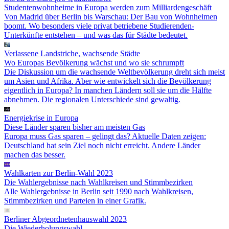
Studentenwohnheime in Europa werden zum Milliardengeschäft
Von Madrid über Berlin bis Warschau: Der Bau von Wohnheimen
boomt. Wo besonders viele privat betriebene Studierenden-
Unterkünfte entstehen – und was das für Städte bedeutet.
Verlassene Landstriche, wachsende Städte
Wo Europas Bevölkerung wächst und wo sie schrumpft
Die Diskussion um die wachsende Weltbevölkerung dreht sich meist
um Asien und Afrika. Aber wie entwickelt sich die Bevölkerung
eigentlich in Europa? In manchen Ländern soll sie um die Hälfte
abnehmen. Die regionalen Unterschiede sind gewaltig.
Energiekrise in Europa
Diese Länder sparen bisher am meisten Gas
Europa muss Gas sparen – gelingt das? Aktuelle Daten zeigen:
Deutschland hat sein Ziel noch nicht erreicht. Andere Länder
machen das besser.
Wahlkarten zur Berlin-Wahl 2023
Die Wahlergebnisse nach Wahlkreisen und Stimmbezirken
Alle Wahlergebnisse in Berlin seit 1990 nach Wahlkreisen,
Stimmbezirken und Parteien in einer Grafik.
Berliner Abgeordnetenhauswahl 2023
Die Wiederholungswahl