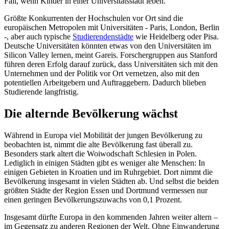
Fall, wenn Kinder in einer Universitätsstadt leben.
Größte Konkurrenten der Hochschulen vor Ort sind die
europäischen Metropolen mit Universitäten - Paris, London, Berlin
-, aber auch typische
Studierendenstädte
wie Heidelberg oder Pisa.
Deutsche Universitäten könnten etwas von den Universitäten im
Silicon Valley lernen, meint Gareis. Forschergruppen aus Stanford
führen deren Erfolg darauf zurück, dass Universitäten sich mit den
Unternehmen und der Politik vor Ort vernetzen, also mit den
potentiellen Arbeitgebern und Auftraggebern. Dadurch blieben
Studierende langfristig.
Die alternde Bevölkerung wächst
Während in Europa viel Mobilität der jungen Bevölkerung zu
beobachten ist, nimmt die alte Bevölkerung fast überall zu.
Besonders stark altert die Woiwodschaft Schlesien in Polen.
Lediglich in einigen Städten gibt es weniger alte Menschen: In
einigen Gebieten in Kroatien und im Ruhrgebiet. Dort nimmt die
Bevölkerung insgesamt in vielen Städten ab. Und selbst die beiden
größten Städte der Region Essen und Dortmund vermessen nur
einen geringen Bevölkerungszuwachs von 0,1 Prozent.
Insgesamt dürfte Europa in den kommenden Jahren weiter altern –
im Gegensatz zu anderen Regionen der Welt. Ohne Einwanderung