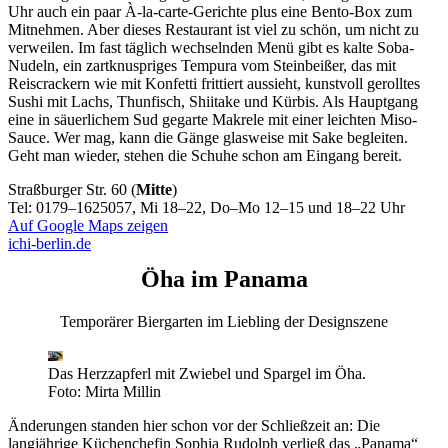
Uhr auch ein paar À-la-carte-Gerichte plus eine Bento-Box zum
Mitnehmen. Aber dieses Restaurant ist viel zu schön, um nicht zu
verweilen. Im fast täglich wechselnden Menü gibt es kalte Soba-
Nudeln, ein zartknuspriges Tempura vom Steinbeißer, das mit
Reiscrackern wie mit Konfetti frittiert aussieht, kunstvoll gerolltes
Sushi mit Lachs, Thunfisch, Shiitake und Kürbis. Als Hauptgang
eine in säuerlichem Sud gegarte Makrele mit einer leichten Miso-
Sauce. Wer mag, kann die Gänge glasweise mit Sake begleiten.
Geht man wieder, stehen die Schuhe schon am Eingang bereit.
Straßburger Str. 60 (
Mitte
)
Tel: 0179–1625057, Mi 18–22, Do–Mo 12–15 und 18–22 Uhr
Auf Google Maps zeigen
ichi-berlin.de
Öha im Panama
Temporärer Biergarten im Liebling der Designszene
Das Herzzapferl mit Zwiebel und Spargel im Öha.
Foto: Mirta Millin
Änderungen standen hier schon vor der Schließzeit an: Die
langjährige Küchenchefin Sophia Rudolph verließ das „Panama“