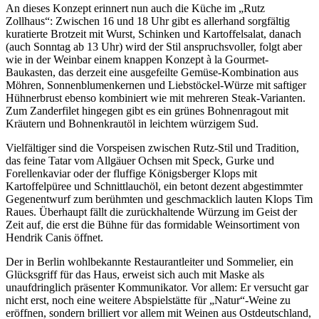
An dieses Konzept erinnert nun auch die Küche im „Rutz
Zollhaus“: Zwischen 16 und 18 Uhr gibt es allerhand sorgfältig
kuratierte Brotzeit mit Wurst, Schinken und Kartoffelsalat, danach
(auch Sonntag ab 13 Uhr) wird der Stil anspruchsvoller, folgt aber
wie in der Weinbar einem knappen Konzept à la Gourmet-
Baukasten, das derzeit eine ausgefeilte Gemüse-Kombination aus
Möhren, Sonnenblumenkernen und Liebstöckel-Würze mit saftiger
Hühnerbrust ebenso kombiniert wie mit mehreren Steak-Varianten.
Zum Zanderfilet hingegen gibt es ein grünes Bohnenragout mit
Kräutern und Bohnenkrautöl in leichtem würzigem Sud.
Vielfältiger sind die Vorspeisen zwischen Rutz-Stil und Tradition,
das feine Tatar vom Allgäuer Ochsen mit Speck, Gurke und
Forellenkaviar oder der fluffige Königsberger Klops mit
Kartoffelpüree und Schnittlauchöl, ein betont dezent abgestimmter
Gegenentwurf zum berühmten und geschmacklich lauten Klops Tim
Raues. Überhaupt fällt die zurückhaltende Würzung im Geist der
Zeit auf, die erst die Bühne für das formidable Weinsortiment von
Hendrik Canis öffnet.
Der in Berlin wohlbekannte Restaurantleiter und Sommelier, ein
Glücksgriff für das Haus, erweist sich auch mit Maske als
unaufdringlich präsenter Kommunikator. Vor allem: Er versucht gar
nicht erst, noch eine weitere Abspielstätte für „Natur“-Weine zu
eröffnen, sondern brilliert vor allem mit Weinen aus Ostdeutschland,