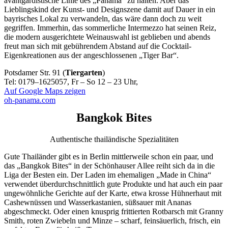
avantgardistische Linie des „Panama“ zu halten. Aber das
Lieblingskind der Kunst- und Designszene damit auf Dauer in ein
bayrisches Lokal zu verwandeln, das wäre dann doch zu weit
gegriffen. Immerhin, das sommerliche Intermezzo hat seinen Reiz,
die modern ausgerichtete Weinauswahl ist geblieben und abends
freut man sich mit gebührendem Abstand auf die Cocktail-
Eigenkreationen aus der angeschlossenen „Tiger Bar“.
Potsdamer Str. 91 (
Tiergarten
)
Tel: 0179–1625057, Fr – So 12 – 23 Uhr,
Auf Google Maps zeigen
oh-panama.com
Bangkok Bites
Authentische thailändische Spezialitäten
Gute Thailänder gibt es in Berlin mittlerweile schon ein paar, und
das „Bangkok Bites“ in der Schönhauser Allee reiht sich da in die
Liga der Besten ein. Der Laden im ehemaligen „Made in China“
verwendet überdurchschnittlich gute Produkte und hat auch ein paar
ungewöhnliche Gerichte auf der Karte, etwa krosse Hühnerhaut mit
Cashewnüssen und Wasserkastanien, süßsauer mit Ananas
abgeschmeckt. Oder einen knusprig frittierten Rotbarsch mit Granny
Smith, roten Zwiebeln und Minze – scharf, feinsäuerlich, frisch, ein