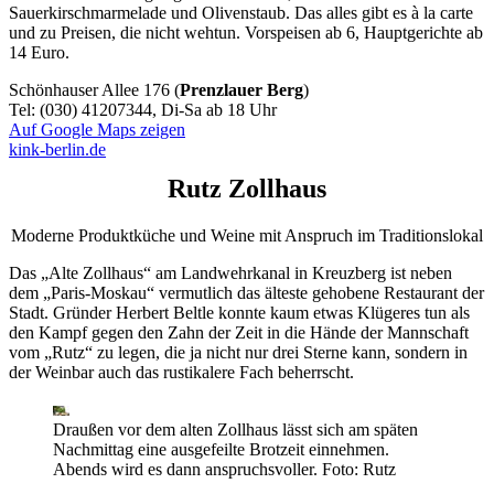
Sauerkirschmarmelade und Olivenstaub. Das alles gibt es à la carte
und zu Preisen, die nicht wehtun. Vorspeisen ab 6, Hauptgerichte ab
14 Euro.
Schönhauser Allee 176 (
Prenzlauer Berg
)
Tel: (030) 41207344, Di-Sa ab 18 Uhr
Auf Google Maps zeigen
kink-berlin.de
Rutz Zollhaus
Moderne Produktküche und Weine mit Anspruch im Traditionslokal
Das „Alte Zollhaus“ am Landwehrkanal in Kreuzberg ist neben
dem „Paris-Moskau“ vermutlich das älteste gehobene Restaurant der
Stadt. Gründer Herbert Beltle konnte kaum etwas Klügeres tun als
den Kampf gegen den Zahn der Zeit in die Hände der Mannschaft
vom „Rutz“ zu legen, die ja nicht nur drei Sterne kann, sondern in
der Weinbar auch das rustikalere Fach beherrscht.
Draußen vor dem alten Zollhaus lässt sich am späten
Nachmittag eine ausgefeilte Brotzeit einnehmen.
Abends wird es dann anspruchsvoller.
Foto: Rutz