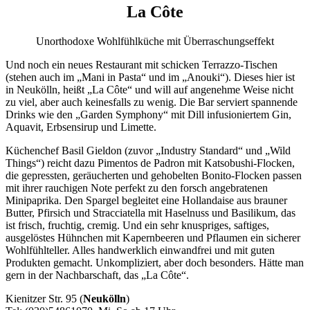
La Côte
Unorthodoxe Wohlfühlküche mit Überraschungseffekt
Und noch ein neues Restaurant mit schicken Terrazzo-Tischen
(stehen auch im „Mani in Pasta“ und im „Anouki“). Dieses hier ist
in Neukölln, heißt „La Côte“ und will auf angenehme Weise nicht
zu viel, aber auch keinesfalls zu wenig. Die Bar serviert spannende
Drinks wie den „Garden Symphony“ mit Dill infusioniertem Gin,
Aquavit, Erbsensirup und Limette.
Küchenchef Basil Gieldon (zuvor „Industry Standard“ und „Wild
Things“) reicht dazu Pimentos de Padron mit Katsobushi-Flocken,
die gepressten, geräucherten und gehobelten Bonito-Flocken passen
mit ihrer rauchigen Note perfekt zu den forsch angebratenen
Minipaprika. Den Spargel begleitet eine Hollandaise aus brauner
Butter, Pfirsich und Stracciatella mit Haselnuss und Basilikum, das
ist frisch, fruchtig, cremig. Und ein sehr knuspriges, saftiges,
ausgelöstes Hühnchen mit Kapernbeeren und Pflaumen ein sicherer
Wohlfühlteller. Alles handwerklich einwandfrei und mit guten
Produkten gemacht. Unkompliziert, aber doch besonders. Hätte man
gern in der Nachbarschaft, das „La Côte“.
Kienitzer Str. 95 (
Neukölln
)