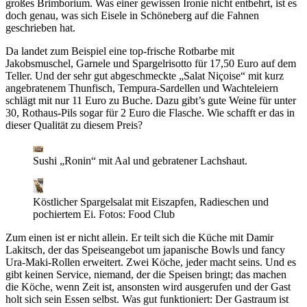
großes Brimborium. Was einer gewissen Ironie nicht entbehrt, ist es
doch genau, was sich Eisele in Schöneberg auf die Fahnen
geschrieben hat.
Da landet zum Beispiel eine top-frische Rotbarbe mit
Jakobsmuschel, Garnele und Spargelrisotto für 17,50 Euro auf dem
Teller. Und der sehr gut abgeschmeckte „Salat Niçoise“ mit kurz
angebratenem Thunfisch, Tempura-Sardellen und Wachteleiern
schlägt mit nur 11 Euro zu Buche. Dazu gibt’s gute Weine für unter
30, Rothaus-Pils sogar für 2 Euro die Flasche. Wie schafft er das in
dieser Qualität zu diesem Preis?
Sushi „Ronin“ mit Aal und gebratener Lachshaut.
Köstlicher Spargelsalat mit Eiszapfen, Radieschen und
pochiertem Ei.
Fotos: Food Club
Zum einen ist er nicht allein. Er teilt sich die Küche mit Damir
Lakitsch, der das Speiseangebot um japanische Bowls und fancy
Ura-Maki-Rollen erweitert. Zwei Köche, jeder macht seins. Und es
gibt keinen Service, niemand, der die Speisen bringt; das machen
die Köche, wenn Zeit ist, ansonsten wird ausgerufen und der Gast
holt sich sein Essen selbst. Was gut funktioniert: Der Gastraum ist