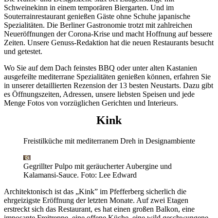
Schweinekinn in einem temporären Biergarten. Und im
Souterrainrestaurant genießen Gäste ohne Schuhe japanische
Spezialitäten. Die Berliner Gastronomie trotzt mit zahlreichen
Neueröffnungen der Corona-Krise und macht Hoffnung auf bessere
Zeiten. Unsere Genuss-Redaktion hat die neuen Restaurants besucht
und getestet.
Wo Sie auf dem Dach feinstes BBQ oder unter alten Kastanien
ausgefeilte mediterrane Spezialitäten genießen können, erfahren Sie
in unserer detaillierten Rezension der 13 besten Neustarts. Dazu gibt
es Öffnungszeiten, Adressen, unsere liebsten Speisen und jede
Menge Fotos von vorzüglichen Gerichten und Interieurs.
Kink
Freistilküche mit mediterranem Dreh in Designambiente
Gegrillter Pulpo mit geräucherter Aubergine und
Kalamansi-Sauce.
Foto: Lee Edward
Architektonisch ist das „Kink” im Pfefferberg sicherlich die
ehrgeizigste Eröffnung der letzten Monate. Auf zwei Etagen
erstreckt sich das Restaurant, es hat einen großen Balkon, eine
imposante Freitreppe, eine offene Küche, eine wild geschwungene