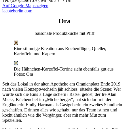
Tel: (030)54861070, Mi–So ab 17 Uhr
Auf Google Maps zeigen
lacoteberlin.com
Ora
Saisonale Produktküche mit Pfiff
Eine stimmige Kreation aus Rochenflügel, Queller,
Kartoffeln und Kapern.
Die Hähnchen-Kartoffel-Terrine sieht ebenfalls gut aus.
Fotos: Ora
Seit das Lokal in der alten Apotheke am Oranienplatz Ende 2019
nach vielen Konzeptwechseln jäh schloss, rätselte die Szene: Wer
würde sich die Eins-a-Lage sichern? Rätsel gelöst, der Ire Alan
Micks, Küchenchef im „Michelberger“, hat sich dort mit der
Engländerin Emily Harman als Gastgeberin ein zweites Standbein
geschaffen. Drinnen alles wie gehabt, nur das Team ist neu und
kocht ähnlich wie die Vorgänger, aber mit mehr Mut zum
Speziellen.