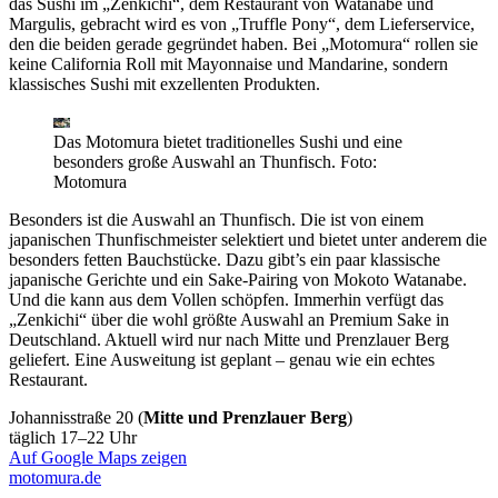
das Sushi im „Zenkichi“, dem Restaurant von Watanabe und
Margulis, gebracht wird es von „Truffle Pony“, dem Lieferservice,
den die beiden gerade gegründet haben. Bei „Motomura“ rollen sie
keine California Roll mit Mayonnaise und Mandarine, sondern
klassisches Sushi mit exzellenten Produkten.
Das Motomura bietet traditionelles Sushi und eine
besonders große Auswahl an Thunfisch.
Foto:
Motomura
Besonders ist die Auswahl an Thunfisch. Die ist von einem
japanischen Thunfischmeister selektiert und bietet unter anderem die
besonders fetten Bauchstücke. Dazu gibt’s ein paar klassische
japanische Gerichte und ein Sake-Pairing von Mokoto Watanabe.
Und die kann aus dem Vollen schöpfen. Immerhin verfügt das
„Zenkichi“ über die wohl größte Auswahl an Premium Sake in
Deutschland. Aktuell wird nur nach Mitte und Prenzlauer Berg
geliefert. Eine Ausweitung ist geplant – genau wie ein echtes
Restaurant.
Johannisstraße 20 (
Mitte und Prenzlauer Berg
)
täglich 17–22 Uhr
Auf Google Maps zeigen
motomura.de