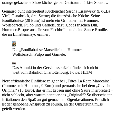
orange gekachelte Showküche, gelber Gastraum, türkise Sofas …
Genauso bunt interpretiert Küchenchef Sascha Lissowsky (Ex-„La
Vie“, Osnabrück, drei Sterne) die französische Küche. Seine
Bouillabaisse (28 Euro) ist mehr ein Grillteller mit Hummer,
Wolfsbarsch, Pulpo und Garnele, dazu gibt es frischen Dill,
Hummer-Bisque anstelle von Fischbrühe und eine Sauce Rouille,
die an Limettenmayo erinnert.
Die „Bouillabaisse Marseille“ mit Hummer,
Wolfsbarsch, Pulpo und Garnele.
Das Anouki in der Gervinusstraße befindet sich nicht
weit vom Bahnhof Charlottenburg.
Fotos: HEJM
Nordafrikanische Einflüsse zeigt er bei „Frites La Ratte Marocaine“
(Pommes mit Hummus, 9 Euro) und peruanische bei dem „Ceviche
Original“ (18 Euro), das er mit Erbsen und ohne Säure interpretiert –
nicht schlecht, aber warum nennt er das „Original“? So überschatten
Irritationen den Spaß an gut gemachten Eigenkreationen. Preislich
ist der gehobene Anspruch zu spüren, an der Umsetzung muss
gefeilt werden.