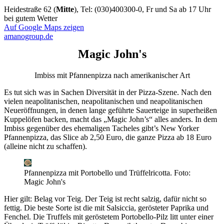
Heidestraße 62 (
Mitte
), Tel: (030)400300-0, Fr und Sa ab 17 Uhr
bei gutem Wetter
Auf Google Maps zeigen
amanogroup.de
Magic John's
Imbiss mit Pfannenpizza nach amerikanischer Art
Es tut sich was in Sachen Diversität in der Pizza-Szene. Nach den
vielen neapolitanischen, neapolitanischen und neapolitanischen
Neueröffnungen, in denen lange geführte Sauerteige in superheißen
Kuppelöfen backen, macht das „Magic John’s“ alles anders. In dem
Imbiss gegenüber des ehemaligen Tacheles gibt’s New Yorker
Pfannenpizza, das Slice ab 2,50 Euro, die ganze Pizza ab 18 Euro
(alleine nicht zu schaffen).
Pfannenpizza mit Portobello und Trüffelricotta.
Foto:
Magic John's
Hier gilt: Belag vor Teig. Der Teig ist recht salzig, dafür nicht so
fettig. Die beste Sorte ist die mit Salsiccia, gerösteter Paprika und
Fenchel. Die Truffels mit geröstetem Portobello-Pilz litt unter einer