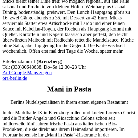
Micks bleibt seiner Linie treu: wo möglich regional, auf alle Fälle
saisonal und Produkte von kleinen Höfen. Weinbar plus Casual
Dining, bodenständig, preiswert. Den Lunch-Hauptgang gibt’s zu
16, zwei Gänge abends zu 35, mit Dessert zu 42 Euro. Micks
serviert als Starter etwa Artischocke mit Lardo und einer feinen
Sauce mit Kabeljau-Rogen, der Rochen als Hauptgang kommt mit
Queller, Kartoffeln und Kapern klassisch aber perfekt, den leicht
überwürzten Maibock mit Radicchio rettet die Mandelsauce. Küche
ohne Salto, aber hip genug für die Gegend. Die Karte wechselt
wöchentlich. Offen erst mal drei Tage die Woche, später mehr.
Erkelenzdamm 1 (
Kreuzberg
)
Tel: (030)30648638, Do–Sa 12.30–23 Uhr
Auf Google Maps zeigen
ora-berlin.de
Mani in Pasta
Berlins Nudelspezialisten in ihrem ersten eigenen Restaurant
In der Markthalle IX in Kreuzberg rollen und kneten Lorenzo Corisi
und die Brüder Angelo und Gioacchino Celona schon seit
mittlerweile fünf Jahren frische Pasta aus italienischen Bio-
Produkten, die sie direkt aus ihrem Heimatland importieren. Im
Februar haben sie ihr „Mani in Pasta“-Ristorante in der