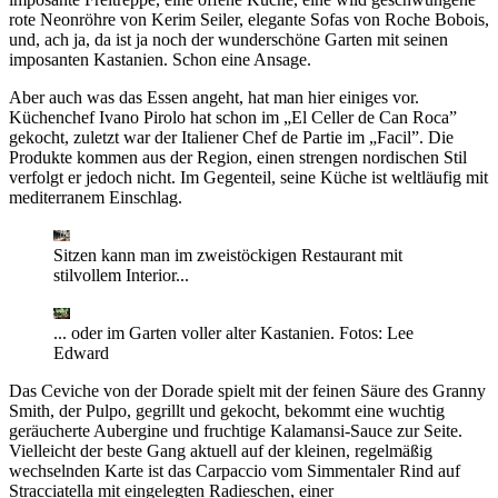
rote Neonröhre von Kerim Seiler, elegante Sofas von Roche Bobois,
und, ach ja, da ist ja noch der wunderschöne Garten mit seinen
imposanten Kastanien. Schon eine Ansage.
Aber auch was das Essen angeht, hat man hier einiges vor.
Küchenchef Ivano Pirolo hat schon im „El Celler de Can Roca”
gekocht, zuletzt war der Italiener Chef de Partie im „Facil”. Die
Produkte kommen aus der Region, einen strengen nordischen Stil
verfolgt er jedoch nicht. Im Gegenteil, seine Küche ist weltläufig mit
mediterranem Einschlag.
Sitzen kann man im zweistöckigen Restaurant mit
stilvollem Interior...
... oder im Garten voller alter Kastanien.
Fotos: Lee
Edward
Das Ceviche von der Dorade spielt mit der feinen Säure des Granny
Smith, der Pulpo, gegrillt und gekocht, bekommt eine wuchtig
geräucherte Aubergine und fruchtige Kalamansi-Sauce zur Seite.
Vielleicht der beste Gang aktuell auf der kleinen, regelmäßig
wechselnden Karte ist das Carpaccio vom Simmentaler Rind auf
Stracciatella mit eingelegten Radieschen, einer