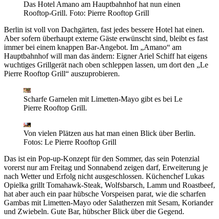
Das Hotel Amano am Hauptbahnhof hat nun einen
Rooftop-Grill.
Foto: Pierre Rooftop Grill
Berlin ist voll von Dachgärten, fast jedes bessere Hotel hat einen.
Aber sofern überhaupt externe Gäste erwünscht sind, bleibt es fast
immer bei einem knappen Bar-Angebot. Im „Amano“ am
Hauptbahnhof will man das ändern: Eigner Ariel Schiff hat eigens
wuchtiges Grillgerät nach oben schleppen lassen, um dort den „Le
Pierre Rooftop Grill“ auszuprobieren.
Scharfe Garnelen mit Limetten-Mayo gibt es bei Le
Pierre Rooftop Grill.
Von vielen Plätzen aus hat man einen Blick über Berlin.
Fotos: Le Pierre Rooftop Grill
Das ist ein Pop-up-Konzept für den Sommer, das sein Potenzial
vorerst nur am Freitag und Sonnabend zeigen darf, Erweiterung je
nach Wetter und Erfolg nicht ausgeschlossen. Küchenchef Lukas
Opielka grillt Tomahawk-Steak, Wolfsbarsch, Lamm und Roastbeef,
hat aber auch ein paar hübsche Vorspeisen parat, wie die scharfen
Gambas mit Limetten-Mayo oder Salatherzen mit Sesam, Koriander
und Zwiebeln. Gute Bar, hübscher Blick über die Gegend.