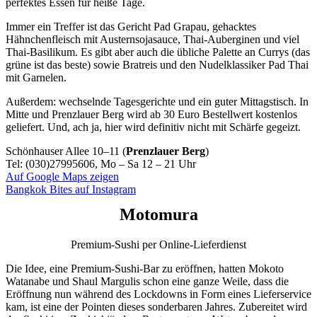
perfektes Essen für heiße Tage.
Immer ein Treffer ist das Gericht Pad Grapau, gehacktes
Hähnchenfleisch mit Austernsojasauce, Thai-Auberginen und viel
Thai-Basilikum. Es gibt aber auch die übliche Palette an Currys (das
grüne ist das beste) sowie Bratreis und den Nudelklassiker Pad Thai
mit Garnelen.
Außerdem: wechselnde Tagesgerichte und ein guter Mittagstisch. In
Mitte und Prenzlauer Berg wird ab 30 Euro Bestellwert kostenlos
geliefert. Und, ach ja, hier wird definitiv nicht mit Schärfe gegeizt.
Schönhauser Allee 10–11 (
Prenzlauer Berg
)
Tel: (030)27995606, Mo – Sa 12 – 21 Uhr
Auf Google Maps zeigen
Bangkok Bites auf Instagram
Motomura
Premium-Sushi per Online-Lieferdienst
Die Idee, eine Premium-Sushi-Bar zu eröffnen, hatten Mokoto
Watanabe und Shaul Margulis schon eine ganze Weile, dass die
Eröffnung nun während des Lockdowns in Form eines Lieferservice
kam, ist eine der Pointen dieses sonderbaren Jahres. Zubereitet wird