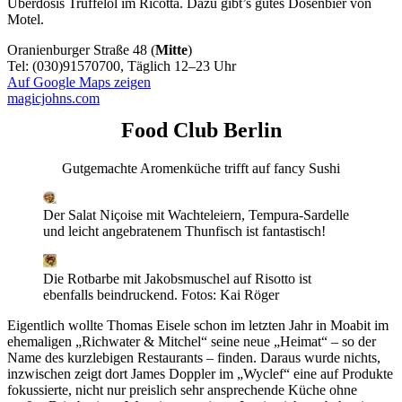
Überdosis Trüffelöl im Ricotta. Dazu gibt’s gutes Dosenbier von
Motel.
Oranienburger Straße 48 (
Mitte
)
Tel: (030)91570700, Täglich 12–23 Uhr
Auf Google Maps zeigen
magicjohns.com
Food Club Berlin
Gutgemachte Aromenküche trifft auf fancy Sushi
Der Salat Niçoise mit Wachteleiern, Tempura-Sardelle
und leicht angebratenem Thunfisch ist fantastisch!
Die Rotbarbe mit Jakobsmuschel auf Risotto ist
ebenfalls beindruckend.
Fotos: Kai Röger
Eigentlich wollte Thomas Eisele schon im letzten Jahr in Moabit im
ehemaligen „Richwater & Mitchel“ seine neue „Heimat“ – so der
Name des kurzlebigen Restaurants – finden. Daraus wurde nichts,
inzwischen zeigt dort James Doppler im „Wyclef“ eine auf Produkte
fokussierte, nicht nur preislich sehr ansprechende Küche ohne