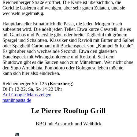
Reichenberger Straße eröffnet. Die Karte ist übersichtlich, die
Gerichte basieren auf wenigen, aber sehr guten Zutaten, und sie
wechseln regelmäßig.
Hauptdarsteller ist natürlich die Pasta, die jeden Morgen frisch
zubereitet wird. Die adelt jeden Teller. Etwa kurze Cavatelli, die es
mit Gambas und Petersilie gibt, oder breite Taglierini mit grünem
Spargel und Schalotten. Klassiker sind Ravioli mit Butter und Salbei
oder Spaghetti Carbonara mit Backenspeck von „Kumpel & Keule“.
Es gibt aber auch wechselnde Secondi. Etwa den glasierten
Bauchspeck mit Wirsingkohlcreme und Rotkohl. Seit dem
Shutdown gibt es die Saucen auch zum Mitnehmen. Wer nicht ohne
den Sugo Arrabbiata, Pomodoro oder Bolognese leben möchte,
kann sich hier also eindecken.
Reichenberger Str. 125 (
Kreuzberg
)
Di-Fr 12-22, Sa, So 14-22 Uhr
Auf Google Maps zeigen
maniinpasta.de
Le Pierre Rooftop Grill
BBQ mit Anspruch und Weitblick