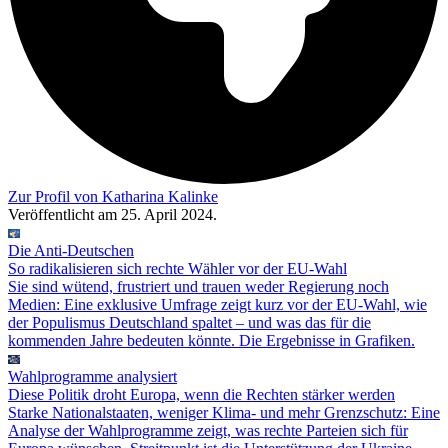
Zur Profil von Katharina Kalinke
Veröffentlicht am 25. April 2024.
Die Anti-Deutschen
So radikalisieren sich rechte Wähler vor der EU-Wahl
Sie sind wütend, frustriert und trauen weder Regierung noch
Medien: Eine exklusive Umfrage zeigt kurz vor der EU-Wahl, wie
der Populismus Deutschland spaltet – und was das für die
kommenden Jahre bedeuten könnte. Die Ergebnisse in Grafiken.
Wahlprogramme analysiert
Diese Politik droht Europa, wenn die Rechten stärker werden
Starke Nationalstaaten, weniger Klima- und mehr Grenzschutz: Eine
Analyse der Wahlprogramme zeigt, was rechte Parteien sich für