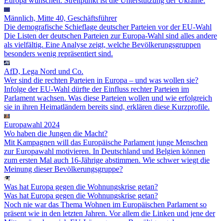
Europa wünschen. Streitpunkt ist die Unterstützung der Ukraine.
Männlich, Mitte 40, Geschäftsführer
Die demografische Schieflage deutscher Parteien vor der EU-Wahl
Die Listen der deutschen Parteien zur Europa-Wahl sind alles andere
als vielfältig. Eine Analyse zeigt, welche Bevölkerungsgruppen
besonders wenig repräsentiert sind.
AfD, Lega Nord und Co.
Wer sind die rechten Parteien in Europa – und was wollen sie?
Infolge der EU-Wahl dürfte der Einfluss rechter Parteien im
Parlament wachsen. Was diese Parteien wollen und wie erfolgreich
sie in ihren Heimatländern bereits sind, erklären diese Kurzprofile.
Europawahl 2024
Wo haben die Jungen die Macht?
Mit Kampagnen will das Europäische Parlament junge Menschen
zur Europawahl motivieren. In Deutschland und Belgien können
zum ersten Mal auch 16-Jährige abstimmen. Wie schwer wiegt die
Meinung dieser Bevölkerungsgruppe?
Was hat Europa gegen die Wohnungskrise getan?
Was hat Europa gegen die Wohnungskrise getan?
Noch nie war das Thema Wohnen im Europäischen Parlament so
präsent wie in den letzten Jahren. Vor allem die Linken und jene der