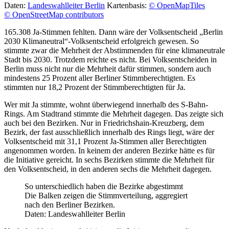
Daten:
Landeswahlleiter Berlin
Kartenbasis:
© OpenMapTiles
© OpenStreetMap contributors
165.308 Ja-Stimmen fehlten. Dann wäre der Volksentscheid „Berlin
2030 Klimaneutral“-Volksentscheid erfolgreich gewesen. So
stimmte zwar die Mehrheit der Abstimmenden für eine klimaneutrale
Stadt bis 2030. Trotzdem reichte es nicht. Bei Volksentscheiden in
Berlin muss nicht nur die Mehrheit dafür stimmen, sondern auch
mindestens 25 Prozent aller Berliner Stimmberechtigten. Es
stimmten nur 18,2 Prozent der Stimmberechtigten für Ja.
Wer mit Ja stimmte, wohnt überwiegend innerhalb des S-Bahn-
Rings. Am Stadtrand stimmte die Mehrheit dagegen. Das zeigte sich
auch bei den Bezirken. Nur in Friedrichshain-Kreuzberg, dem
Bezirk, der fast ausschließlich innerhalb des Rings liegt, wäre der
Volksentscheid mit 31,1 Prozent Ja-Stimmen aller Berechtigten
angenommen worden. In keinem der anderen Bezirke hätte es für
die Initiative gereicht. In sechs Bezirken stimmte die Mehrheit für
den Volksentscheid, in den anderen sechs die Mehrheit dagegen.
So unterschiedlich haben die Bezirke abgestimmt
Die Balken zeigen die Stimmverteilung, aggregiert
nach den Berliner Bezirken.
Daten: Landeswahlleiter Berlin