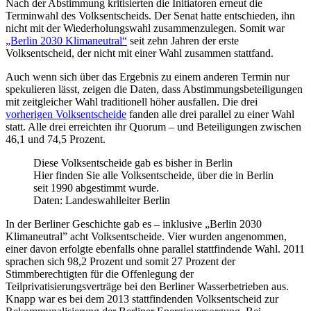
Nach der Abstimmung kritisierten die Initiatoren erneut die
Terminwahl des Volksentscheids. Der Senat hatte entschieden, ihn
nicht mit der Wiederholungswahl zusammenzulegen. Somit war
„Berlin 2030 Klimaneutral“
seit zehn Jahren der erste
Volksentscheid, der nicht mit einer Wahl zusammen stattfand.
Auch wenn sich über das Ergebnis zu einem anderen Termin nur
spekulieren lässt, zeigen die Daten, dass Abstimmungsbeteiligungen
mit zeitgleicher Wahl traditionell höher ausfallen. Die drei
vorherigen Volksentscheide
fanden alle drei parallel zu einer Wahl
statt. Alle drei erreichten ihr Quorum – und Beteiligungen zwischen
46,1 und 74,5 Prozent.
Diese Volksentscheide gab es bisher in Berlin
Hier finden Sie alle Volksentscheide, über die in Berlin
seit 1990 abgestimmt wurde.
Daten: Landeswahlleiter Berlin
In der Berliner Geschichte gab es – inklusive „Berlin 2030
Klimaneutral” acht Volksentscheide. Vier wurden angenommen,
einer davon erfolgte ebenfalls ohne parallel stattfindende Wahl. 2011
sprachen sich 98,2 Prozent und somit 27 Prozent der
Stimmberechtigten für die Offenlegung der
Teilprivatisierungsverträge bei den Berliner Wasserbetrieben aus.
Knapp war es bei dem 2013 stattfindenden Volksentscheid zur