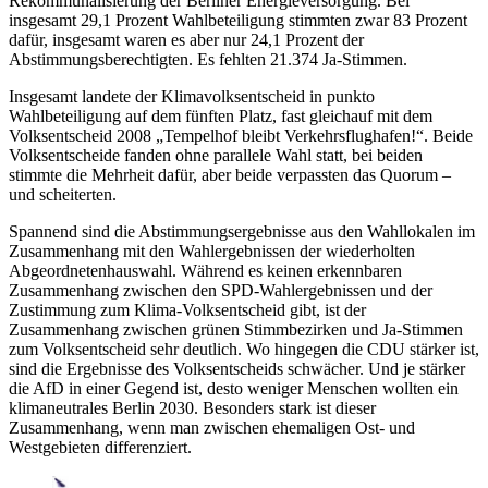
Rekommunalisierung der Berliner Energieversorgung. Bei
insgesamt 29,1 Prozent Wahlbeteiligung stimmten zwar 83 Prozent
dafür, insgesamt waren es aber nur 24,1 Prozent der
Abstimmungsberechtigten. Es fehlten 21.374 Ja-Stimmen.
Insgesamt landete der Klimavolksentscheid in punkto
Wahlbeteiligung auf dem fünften Platz, fast gleichauf mit dem
Volksentscheid 2008 „Tempelhof bleibt Verkehrsflughafen!“. Beide
Volksentscheide fanden ohne parallele Wahl statt, bei beiden
stimmte die Mehrheit dafür, aber beide verpassten das Quorum –
und scheiterten.
Spannend sind die Abstimmungsergebnisse aus den Wahllokalen im
Zusammenhang mit den Wahlergebnissen der wiederholten
Abgeordnetenhauswahl. Während es keinen erkennbaren
Zusammenhang zwischen den SPD-Wahlergebnissen und der
Zustimmung zum Klima-Volksentscheid gibt, ist der
Zusammenhang zwischen grünen Stimmbezirken und Ja-Stimmen
zum Volksentscheid sehr deutlich. Wo hingegen die CDU stärker ist,
sind die Ergebnisse des Volksentscheids schwächer. Und je stärker
die AfD in einer Gegend ist, desto weniger Menschen wollten ein
klimaneutrales Berlin 2030. Besonders stark ist dieser
Zusammenhang, wenn man zwischen ehemaligen Ost- und
Westgebieten differenziert.