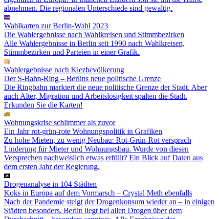
abnehmen. Die regionalen Unterschiede sind gewaltig.
Wahlkarten zur Berlin-Wahl 2023
Die Wahlergebnisse nach Wahlkreisen und Stimmbezirken
Alle Wahlergebnisse in Berlin seit 1990 nach Wahlkreisen,
Stimmbezirken und Parteien in einer Grafik.
Wahlergebnisse nach Kiezbevölkerung
Der S-Bahn-Ring – Berlins neue politische Grenze
Die Ringbahn markiert die neue politische Grenze der Stadt. Aber
auch Alter, Migration und Arbeitslosigkeit spalten die Stadt.
Erkunden Sie die Karten!
Wohnungskrise schlimmer als zuvor
Ein Jahr rot-grün-rote Wohnungspolitik in Grafiken
Zu hohe Mieten, zu wenig Neubau: Rot-Grün-Rot versprach
Linderung für Mieter und Wohnungsbau. Wurde von diesen
Versprechen nachweislich etwas erfüllt? Ein Blick auf Daten aus
dem ersten Jahr der Regierung.
Drogenanalyse in 104 Städten
Koks in Europa auf dem Vormarsch – Crystal Meth ebenfalls
Nach der Pandemie steigt der Drogenkonsum wieder an – in einigen
Städten besonders. Berlin liegt bei allen Drogen über dem