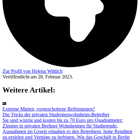
Zur Profil von Helena Wittlich
Veröffentlicht am 28. Februar 2023.
Weitere Artikel:
Extreme Mieten, vorgeschobene Befristungen?
Die Tricks der privaten Studentenwohnheim-Betreiber
Sie sind winzig und kosten bis zu 70 Euro pro Quadratmeter:
Zimmer in privaten Berliner Wohnheimen für Studierende.
Ausnahmen im Gesetz erlauben es den Betreibern, hohe Renditen
zu erzielen und Verträge zu befristen. Wie das Geschäft in Berlin