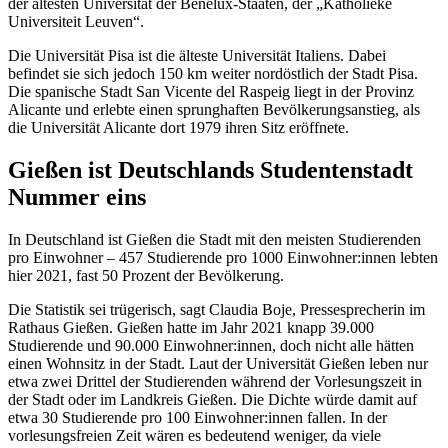
der ältesten Universität der Benelux-Staaten, der „Katholieke
Universiteit Leuven“.
Die Universität Pisa ist die älteste Universität Italiens. Dabei
befindet sie sich jedoch 150 km weiter nordöstlich der Stadt Pisa.
Die spanische Stadt San Vicente del Raspeig liegt in der Provinz
Alicante und erlebte einen sprunghaften Bevölkerungsanstieg, als
die Universität Alicante dort 1979 ihren Sitz eröffnete.
Gießen ist Deutschlands Studentenstadt
Nummer eins
In Deutschland ist Gießen die Stadt mit den meisten Studierenden
pro Einwohner – 457 Studierende pro 1000 Einwohner:innen lebten
hier 2021, fast 50 Prozent der Bevölkerung.
Die Statistik sei trügerisch, sagt Claudia Boje, Pressesprecherin im
Rathaus Gießen. Gießen hatte im Jahr 2021 knapp 39.000
Studierende und 90.000 Einwohner:innen, doch nicht alle hätten
einen Wohnsitz in der Stadt. Laut der Universität Gießen leben nur
etwa zwei Drittel der Studierenden während der Vorlesungszeit in
der Stadt oder im Landkreis Gießen. Die Dichte würde damit auf
etwa 30 Studierende pro 100 Einwohner:innen fallen. In der
vorlesungsfreien Zeit wären es bedeutend weniger, da viele