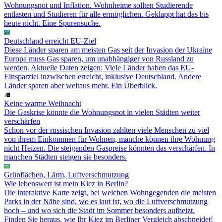
Wohnungsnot und Inflation. Wohnheime sollten Studierende
entlasten und Studieren für alle ermöglichen. Geklappt hat das bis
heute nicht. Eine Spurensuche.
Deutschland erreicht EU-Ziel
Diese Länder sparen am meisten Gas seit der Invasion der Ukraine
Europa muss Gas sparen, um unabhängiger von Russland zu
werden. Aktuelle Daten zeigen: Viele Länder haben das EU-
Einsparziel inzwischen erreicht, inklusive Deutschland. Andere
Länder sparen aber weitaus mehr. Ein Überblick.
Keine warme Weihnacht
Die Gaskrise könnte die Wohnungsnot in vielen Städten weiter
verschärfen
Schon vor der russischen Invasion zahlten viele Menschen zu viel
von ihrem Einkommen für Wohnen, manche können ihre Wohnung
nicht Heizen. Die steigenden Gaspreise könnten das verschärfen. In
manchen Städten steigen sie besonders.
Grünflächen, Lärm, Luftver­schmutzung
Wie lebenswert ist mein Kiez in Berlin?
Die interaktive Karte zeigt, bei welchen Wohngegenden die meisten
Parks in der Nähe sind, wo es laut ist, wo die Luftverschmutzung
hoch – und wo sich die Stadt im Sommer besonders aufheizt.
Finden Sie heraus, wie Ihr Kiez im Berliner Vergleich abschneidet!