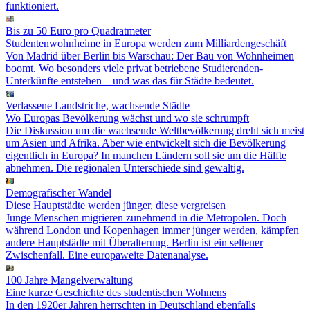
funktioniert.
Bis zu 50 Euro pro Quadratmeter
Studenten­wohnheime in Europa werden zum Milliardengeschäft
Von Madrid über Berlin bis Warschau: Der Bau von Wohnheimen
boomt. Wo besonders viele privat betriebene Studierenden-
Unterkünfte entstehen – und was das für Städte bedeutet.
Verlassene Landstriche, wachsende Städte
Wo Europas Bevölkerung wächst und wo sie schrumpft
Die Diskussion um die wachsende Weltbevölkerung dreht sich meist
um Asien und Afrika. Aber wie entwickelt sich die Bevölkerung
eigentlich in Europa? In manchen Ländern soll sie um die Hälfte
abnehmen. Die regionalen Unterschiede sind gewaltig.
Demografischer Wandel
Diese Hauptstädte werden jünger, diese vergreisen
Junge Menschen migrieren zunehmend in die Metropolen. Doch
während London und Kopenhagen immer jünger werden, kämpfen
andere Hauptstädte mit Überalterung. Berlin ist ein seltener
Zwischenfall. Eine europaweite Datenanalyse.
100 Jahre Mangelverwaltung
Eine kurze Geschichte des studentischen Wohnens
In den 1920er Jahren herrschten in Deutschland ebenfalls