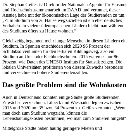
Dr. Stephan Geifes ist Direktor der Nationalen Agentur für Erasmus
und Hochschulzusammenarbeit im DAAD und vermutet, dieser
Anstieg habe mit der ökonomischen Lage der Studierenden zu tun.
„Zum Studium von zu Hause wegzuziehen ist ein eher deutsches
Verhalten. In vielen südeuropäischen Ländern bleibt man während
des Studiums öfters zu Hause wohnen.“
Gleichzeitig begannen mehr junge Menschen in diesen Ländern ein
Studium. In Spanien entschieden sich 2020 96 Prozent der
Schulabsolvent:innen für den tertiären Bildungsweg, also ein
Studium an Unis oder Fachhochschulen. 2015 waren es nur 86
Prozent, wie Daten des UNESO Instituts für Statistik zeigen. Die
lokalen Universitäten profitierten von diesem Zuwachs besonders
und verzeichneten höhere Studierendenzahlen.
Das größte Problem sind die Wohnkosten
Auch in Deutschland konnten einige Städte große Studierenden-
Zuwächse verzeichnen. Lübeck und Wiesbaden legten zwischen
2015 und 2020 um 35 bzw. 34 Prozent zu. Geifes vermutet: „Wenn
man doch zum Studium wegzieht, können die
Lebenshaltungskosten bestimmen, wo man zum Studieren hingeht“.
Mittelgroße Städte haben häufig geringere Mieten und