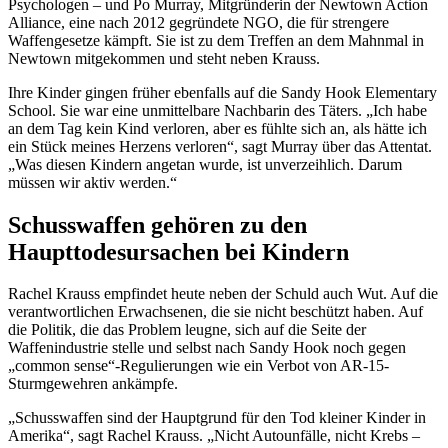
Psychologen – und Po Murray, Mitgründerin der Newtown Action
Alliance, eine nach 2012 gegründete NGO, die für strengere
Waffengesetze kämpft. Sie ist zu dem Treffen an dem Mahnmal in
Newtown mitgekommen und steht neben Krauss.
Ihre Kinder gingen früher ebenfalls auf die Sandy Hook Elementary
School. Sie war eine unmittelbare Nachbarin des Täters. „Ich habe
an dem Tag kein Kind verloren, aber es fühlte sich an, als hätte ich
ein Stück meines Herzens verloren“, sagt Murray über das Attentat.
„Was diesen Kindern angetan wurde, ist unverzeihlich. Darum
müssen wir aktiv werden.“
Schusswaffen gehören zu den
Haupttodesursachen bei Kindern
Rachel Krauss empfindet heute neben der Schuld auch Wut. Auf die
verantwortlichen Erwachsenen, die sie nicht beschützt haben. Auf
die Politik, die das Problem leugne, sich auf die Seite der
Waffenindustrie stelle und selbst nach Sandy Hook noch gegen
„common sense“-Regulierungen wie ein Verbot von AR-15-
Sturmgewehren ankämpfe.
„Schusswaffen sind der Hauptgrund für den Tod kleiner Kinder in
Amerika“, sagt Rachel Krauss. „Nicht Autounfälle, nicht Krebs –