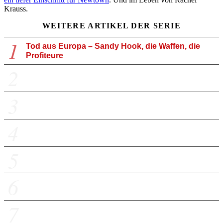
Krauss.
WEITERE ARTIKEL DER SERIE
1
Tod aus Europa – Sandy Hook, die Waffen, die
Profiteure
2
Blutspur nach Emsdetten – Der tödliche Erfolg
eines deutschen Unternehmens
3
Epidemie der Waffen – Rekonstruktion einer
amerikanischen Tragödie
4
„America's Gun“ aus Österreich – Wie Glock die
USA mit Pistolen flutete
5
Pass the Glock – Pop, Hollywood und die Waffen
6
Deals des „Lord of War“ – Illegale Geschäfte mit
Lateinamerika
7
Die Shot Show und der Staat– Schützenhilfe vom
Ministerium