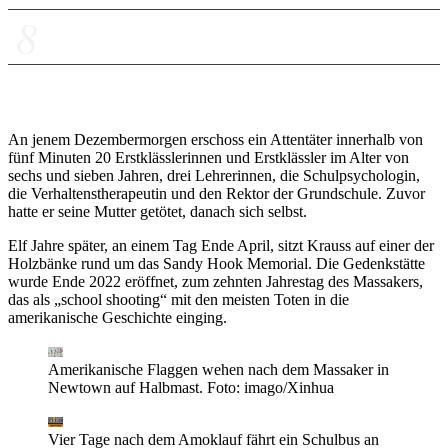
8
Datenanalyse - So erobern Glock-Pistolen die
weltweite Popmusik
Zur Übersicht
An jenem Dezembermorgen erschoss ein Attentäter innerhalb von
fünf Minuten 20 Erstklässlerinnen und Erstklässler im Alter von
sechs und sieben Jahren, drei Lehrerinnen, die Schulpsychologin,
die Verhaltenstherapeutin und den Rektor der Grundschule. Zuvor
hatte er seine Mutter getötet, danach sich selbst.
Elf Jahre später, an einem Tag Ende April, sitzt Krauss auf einer der
Holzbänke rund um das Sandy Hook Memorial. Die Gedenkstätte
wurde Ende 2022 eröffnet, zum zehnten Jahrestag des Massakers,
das als „school shooting“ mit den meisten Toten in die
amerikanische Geschichte einging.
Amerikanische Flaggen wehen nach dem Massaker in
Newtown auf Halbmast.
Foto: imago/Xinhua
Vier Tage nach dem Amoklauf fährt ein Schulbus an