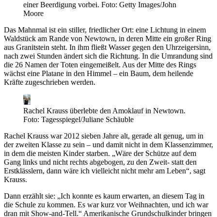
einer Beerdigung vorbei.
Foto: Getty Images/John
Moore
Das Mahnmal ist ein stiller, friedlicher Ort: eine Lichtung in einem
Waldstück am Rande von Newtown, in deren Mitte ein großer Ring
aus Granitstein steht. In ihm fließt Wasser gegen den Uhrzeigersinn,
nach zwei Stunden ändert sich die Richtung. In die Umrandung sind
die 26 Namen der Toten eingemeißelt. Aus der Mitte des Rings
wächst eine Platane in den Himmel – ein Baum, dem heilende
Kräfte zugeschrieben werden.
Rachel Krauss überlebte den Amoklauf in Newtown.
Foto: Tagesspiegel/Juliane Schäuble
Rachel Krauss war 2012 sieben Jahre alt, gerade alt genug, um in
der zweiten Klasse zu sein – und damit nicht in dem Klassenzimmer,
in dem die meisten Kinder starben. „Wäre der Schütze auf dem
Gang links und nicht rechts abgebogen, zu den Zweit- statt den
Erstklässlern, dann wäre ich vielleicht nicht mehr am Leben“, sagt
Krauss.
Dann erzählt sie: „Ich konnte es kaum erwarten, an diesem Tag in
die Schule zu kommen. Es war kurz vor Weihnachten, und ich war
dran mit Show-and-Tell.“ Amerikanische Grundschulkinder bringen