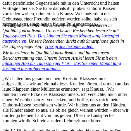
dafür persönliche Gegenstände mit in den Unterricht und halten
Vorträge über sie. Sie habe damals ihr pinkes Einhorn-Kissen
vorstellen wollen, erinnert sich Krauss. Weil außerdem der
Geburtstag einer Freundin gefeiert werden sollte, habe sie sich
morgens extra einen neuen blauen Pulli angezogen.
Investigative Recherchen sind aufwendig. Wir investieren in
Qualitätsjournalismus. Unsere besten Recherchen lesen Sie mit
Tagesspiegel Plus. Das können Sie einen Monat lang kostenfrei
ausprobieren.
Unsere Recherchen direkt aufs Smartphone gibt’s in
der Tagesspiegel-App:
Hier gratis herunterladen.
Wir investieren in Qualitätsjournalismus und bauen unsere
Berichterstattung aus. Unsere besten Artikel lesen Sie mit dem
günstigen Abo für Tagesspiegel Plus – das Sie einen Monat lang
kostenfrei ausprobieren können.
„Wir hatten uns gerade in einem Kreis im Klassenzimmer
aufgestellt, als wir auf einmal dieses Knallen hörten, das mich an das
laute Klappern einer Mülltonne erinnerte“, sagt Krauss. „Wir
rannten in eine Ecke des Klassenzimmers, ich versuchte, mich unter
einem Waschbecken zu verstecken, und hoffte, dass mich mein
Einhorn-Kissen beschützen würde. Wir hielten uns an den Händen,
alle Kinder sahen so aus, als ob sie gleich weinen würden – aber wir
durften ja keinen Laut von uns geben! Über die Lautsprecher
konnten wir die Schreie aus dem Lehrerzimmer hören.“
Die 17-Jährige, die mit ihren langen blonden Haaren, der großen