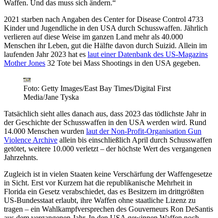
Waffen. Und das muss sich ändern.“
2021 starben nach Angaben des Center for Disease Control 4733
Kinder und Jugendliche in den USA durch Schusswaffen. Jährlich
verlieren auf diese Weise im ganzen Land mehr als 40.000
Menschen ihr Leben, gut die Hälfte davon durch Suizid. Allein im
laufenden Jahr 2023 hat es
laut einer Datenbank des US-Magazins
Mother Jones
32 Tote bei Mass Shootings in den USA gegeben.
Foto: Getty Images/East Bay Times/Digital First
Media/Jane Tyska
Tatsächlich sieht alles danach aus, dass 2023 das tödlichste Jahr in
der Geschichte der Schusswaffen in den USA werden wird. Rund
14.000 Menschen wurden
laut der Non-Profit-Organisation Gun
Violence Archive
allein bis einschließlich April durch Schusswaffen
getötet, weitere 10.000 verletzt – der höchste Wert des vergangenen
Jahrzehnts.
Zugleich ist in vielen Staaten keine Verschärfung der Waffengesetze
in Sicht. Erst vor Kurzem hat die republikanische Mehrheit in
Florida ein Gesetz verabschiedet, das es Besitzern im drittgrößten
US-Bundesstaat erlaubt, ihre Waffen ohne staatliche Lizenz zu
tragen – ein Wahlkampfversprechen des Gouverneurs Ron DeSantis
aus dem vergangenen Jahr. In den USA gewinnen Waffen noch