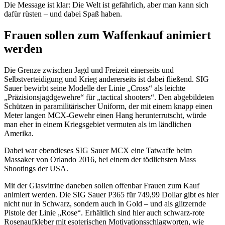
Die Message ist klar: Die Welt ist gefährlich, aber man kann sich
dafür rüsten – und dabei Spaß haben.
Frauen sollen zum Waffenkauf animiert
werden
Die Grenze zwischen Jagd und Freizeit einerseits und
Selbstverteidigung und Krieg andererseits ist dabei fließend. SIG
Sauer bewirbt seine Modelle der Linie „Cross“ als leichte
„Präzisionsjagdgewehre“ für „tactical shooters“. Den abgebildeten
Schützen in paramilitärischer Uniform, der mit einem knapp einen
Meter langen MCX-Gewehr einen Hang herunterrutscht, würde
man eher in einem Kriegsgebiet vermuten als im ländlichen
Amerika.
Dabei war ebendieses SIG Sauer MCX eine Tatwaffe beim
Massaker von Orlando 2016, bei einem der tödlichsten Mass
Shootings der USA.
Mit der Glasvitrine daneben sollen offenbar Frauen zum Kauf
animiert werden. Die SIG Sauer P365 für 749,99 Dollar gibt es hier
nicht nur in Schwarz, sondern auch in Gold – und als glitzernde
Pistole der Linie „Rose“. Erhältlich sind hier auch schwarz-rote
Rosenaufkleber mit esoterischen Motivationsschlagworten, wie