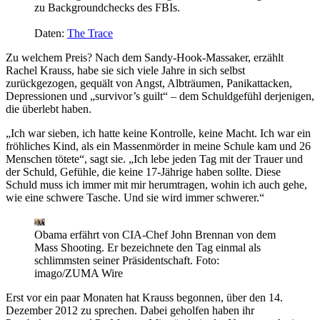
zu Backgroundchecks des FBIs.
Daten:
The Trace
Zu welchem Preis? Nach dem Sandy-Hook-Massaker, erzählt
Rachel Krauss, habe sie sich viele Jahre in sich selbst
zurückgezogen, gequält von Angst, Albträumen, Panikattacken,
Depressionen und „survivor’s guilt“ – dem Schuldgefühl derjenigen,
die überlebt haben.
„Ich war sieben, ich hatte keine Kontrolle, keine Macht. Ich war ein
fröhliches Kind, als ein Massenmörder in meine Schule kam und 26
Menschen tötete“, sagt sie. „Ich lebe jeden Tag mit der Trauer und
der Schuld, Gefühle, die keine 17-Jährige haben sollte. Diese
Schuld muss ich immer mit mir herumtragen, wohin ich auch gehe,
wie eine schwere Tasche. Und sie wird immer schwerer.“
Obama erfährt von CIA-Chef John Brennan von dem
Mass Shooting. Er bezeichnete den Tag einmal als
schlimmsten seiner Präsidentschaft.
Foto:
imago/ZUMA Wire
Erst vor ein paar Monaten hat Krauss begonnen, über den 14.
Dezember 2012 zu sprechen. Dabei geholfen haben ihr