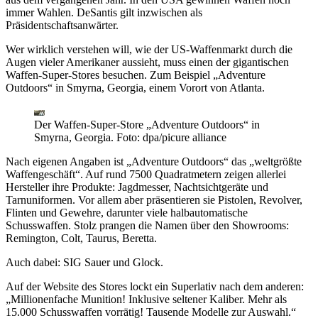
immer Wahlen. DeSantis gilt inzwischen als
Präsidentschaftsanwärter.
Wer wirklich verstehen will, wie der US-Waffenmarkt durch die
Augen vieler Amerikaner aussieht, muss einen der gigantischen
Waffen-Super-Stores besuchen. Zum Beispiel „Adventure
Outdoors“ in Smyrna, Georgia, einem Vorort von Atlanta.
Der Waffen-Super-Store „Adventure Outdoors“ in
Smyrna, Georgia.
Foto: dpa/picure alliance
Nach eigenen Angaben ist „Adventure Outdoors“ das „weltgrößte
Waffengeschäft“. Auf rund 7500 Quadratmetern zeigen allerlei
Hersteller ihre Produkte: Jagdmesser, Nachtsichtgeräte und
Tarnuniformen. Vor allem aber präsentieren sie Pistolen, Revolver,
Flinten und Gewehre, darunter viele halbautomatische
Schusswaffen. Stolz prangen die Namen über den Showrooms:
Remington, Colt, Taurus, Beretta.
Auch dabei: SIG Sauer und Glock.
Auf der Website des Stores lockt ein Superlativ nach dem anderen:
„Millionenfache Munition! Inklusive seltener Kaliber. Mehr als
15.000 Schusswaffen vorrätig! Tausende Modelle zur Auswahl.“