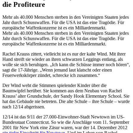
die Profiteure
Mehr als 40.000 Menschen sterben in den Vereinigten Staaten jedes
Jahr durch Schusswaffen. Für die USA ist das eine Tragödie. Für
europäische Waffenkonzerne ist es ein Milliardenmarkt.
Mehr als 40.000 Menschen sterben in den Vereinigten Staaten jedes
Jahr durch Schusswaffen. Für die USA ist das eine Tragödie. Für
europäische Waffenkonzerne ist es ein Milliardenmarkt.
Rachel Krauss zittert, vielleicht ist es nur der kalte Wind. Mit ihrer
Hand streift sie wieder an ihren schwarzen Leggings entlang, als
wolle sie sich beruhigen. „Ich kann die Schüsse immer noch hören“,
sagt die 17-Jährige. „Wenn jemand laut klatscht oder einen
Feuerwerkskörper zündet, schrecke ich zusammen.“
Der Wind weht die Stimmen spielender Kinder über die
Baumwipfel herüber. Sie kommen aus dem Neubau von Rachel
Krauss’ alter Grundschule, der Sandy Hook Elementary School. Sie
hat das Gebäude nie betreten. Die alte Schule – ihre Schule – wurde
nach 12/14 abgerissen.
12/14 ist das 9/11 der 27.000-Einwohner-Stadt Newtown im US-
Bundesstaat Connecticut. So wie die Anschläge vom 11. September
2001 für New York eine Zäsur waren, war der 14. Dezember 2012
ein tiefer Einschnitt für Newtown
. Und im Leben von Rachel