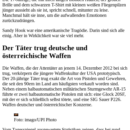
Brille und dem schwarzen T-Shirt mit kleinen weißen Fliegenpilzen
jünger aussieht als sie ist, spricht schnell, mitunter zu leise.
Manchmal hält sie inne, um die aufwallenden Emotionen
zurückzudrängen.
Sandy Hook war eine amerikanische Tragödie. Darin sind sich alle
einig. Aber in Wirklichkeit war sie viel mehr.
Der Täter trug deutsche und
österreichische Waffen
Die Waffen, die der Attentäter an jenem 14. Dezember 2012 bei sich
trug, verkörpern die jüngere Waffenkultur der USA prototypisch.
Der 20-jährige Täter trug exakt die Art von Pistolen und Gewehren,
die seit den 90ern im Land am häufigsten verkauft worden sind.
Neben einem halbautomatischen militärischen Sturmgewehr AR-15
führte er zwei halbautomatische Pistolen mit sich: eine Glock 20SF,
mit der er sich schließlich selbst tötete, und eine SIG Sauer P226.
Waffen deutscher und österreichischer Konzerne.
Foto: imago/UPI Photo
Vom Tagesspiegel ausgewertete Statistiken zeigen, dass bei rund