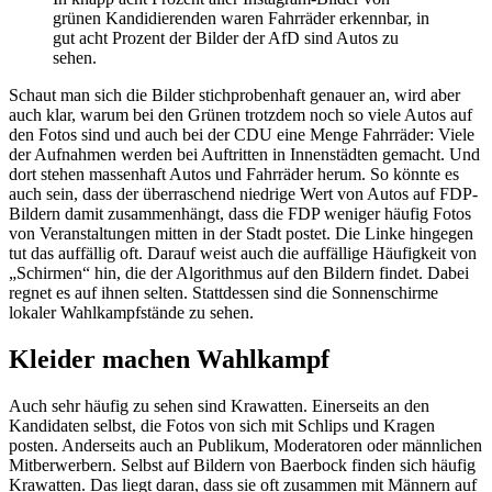
grünen Kandidierenden waren Fahrräder erkennbar, in
gut acht Prozent der Bilder der AfD sind Autos zu
sehen.
Schaut man sich die Bilder stichprobenhaft genauer an, wird aber
auch klar, warum bei den Grünen trotzdem noch so viele Autos auf
den Fotos sind und auch bei der CDU eine Menge Fahrräder: Viele
der Aufnahmen werden bei Auftritten in Innenstädten gemacht. Und
dort stehen massenhaft Autos und Fahrräder herum. So könnte es
auch sein, dass der überraschend niedrige Wert von Autos auf FDP-
Bildern damit zusammenhängt, dass die FDP weniger häufig Fotos
von Veranstaltungen mitten in der Stadt postet. Die Linke hingegen
tut das auffällig oft. Darauf weist auch die auffällige Häufigkeit von
„Schirmen“ hin, die der Algorithmus auf den Bildern findet. Dabei
regnet es auf ihnen selten. Stattdessen sind die Sonnenschirme
lokaler Wahlkampfstände zu sehen.
Kleider machen Wahlkampf
Auch sehr häufig zu sehen sind Krawatten. Einerseits an den
Kandidaten selbst, die Fotos von sich mit Schlips und Kragen
posten. Anderseits auch an Publikum, Moderatoren oder männlichen
Mitberwerbern. Selbst auf Bildern von Baerbock finden sich häufig
Krawatten. Das liegt daran, dass sie oft zusammen mit Männern auf