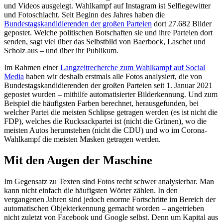
und Videos ausgelegt. Wahlkampf auf Instagram ist Selfiegewitter
und Fotoschlacht. Seit Beginn des Jahres haben die
Bundestagskandidierenden der großen Parteien
dort 27.682 Bilder
gepostet. Welche politischen Botschaften sie und ihre Parteien dort
senden, sagt viel über das Selbstbild von Baerbock, Laschet und
Scholz aus – und über ihr Publikum.
Im Rahmen einer
Langzeitrecherche zum Wahlkampf auf Social
Media
haben wir deshalb erstmals alle Fotos analysiert, die von
Bundestagskandidierenden der großen Parteien seit 1. Januar 2021
gepostet wurden – mithilfe automatisierter Bilderkennung. Und zum
Beispiel die häufigsten Farben berechnet, herausgefunden, bei
welcher Partei die meisten Schlipse getragen werden (es ist nicht die
FDP), welches die Rucksackpartei ist (nicht die Grünen), wo die
meisten Autos herumstehen (nicht die CDU) und wo im Corona-
Wahlkampf die meisten Masken getragen werden.
Mit den Augen der Maschine
Im Gegensatz zu Texten sind Fotos recht schwer analysierbar. Man
kann nicht einfach die häufigsten Wörter zählen. In den
vergangenen Jahren sind jedoch enorme Fortschritte im Bereich der
automatischen Objekterkennung gemacht worden – angetrieben
nicht zuletzt von Facebook und Google selbst. Denn um Kapital aus