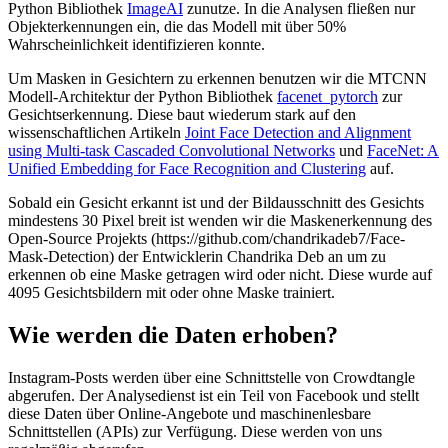
Python Bibliothek
ImageAI
zunutze. In die Analysen fließen nur
Objekterkennungen ein, die das Modell mit über 50%
Wahrscheinlichkeit identifizieren konnte.
Um Masken in Gesichtern zu erkennen benutzen wir die MTCNN
Modell-Architektur der Python Bibliothek
facenet_pytorch
zur
Gesichtserkennung. Diese baut wiederum stark auf den
wissenschaftlichen Artikeln
Joint Face Detection and Alignment
using Multi-task Cascaded Convolutional Networks
und
FaceNet: A
Unified Embedding for Face Recognition and Clustering
auf.
Sobald ein Gesicht erkannt ist und der Bildausschnitt des Gesichts
mindestens 30 Pixel breit ist wenden wir die Maskenerkennung des
Open-Source Projekts (https://github.com/chandrikadeb7/Face-
Mask-Detection) der Entwicklerin Chandrika Deb an um zu
erkennen ob eine Maske getragen wird oder nicht. Diese wurde auf
4095 Gesichtsbildern mit oder ohne Maske trainiert.
Wie werden die Daten erhoben?
Instagram-Posts werden über eine Schnittstelle von Crowdtangle
abgerufen. Der Analysedienst ist ein Teil von Facebook und stellt
diese Daten über Online-Angebote und maschinenlesbare
Schnittstellen (APIs) zur Verfügung. Diese werden von uns