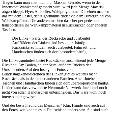
Tragen kann man aber nicht nur Masken. Gerade, wenn in der
Innenstadt Wahlkampf gemacht wird, wird jede Menge Material
angeschleppt: Flyer, Aufsteller, Wahlprogramme. Die einen machen
das mit dem Laster, der Algorithmus findet viele im Hintergrund von
Wahlkampffotos. Die anderen machen das eher per pedes und
transportieren ihr Wahlkampfmaterial in Rucksäcken oder anderen
Taschen.
Die Linke – Partei der Rucksäcke und Jutebeutel
Auf Bildern der Linken sind besonders häufig
Rucksäcke zu finden, auch Jutebeutel, Fahrradt- und
Handtaschen finden sich dort besonders häufig..
Die Linke zumindest bietet Rucksäcken anscheinend jede Menge
Rückhalt. Am Boden, an der Seite, auf dem Rücken der
Umstehenden: Auf den Instagram-Fotos von
Bundestagskandidierenden der Linken gibt es weitaus mehr
Rucksäcke als in denen der anderen Parteien. Auch Jutebeutel,
Taschen und Handtaschen finden sich dort überproportional häufig.
Leider kann das verwendete Neuronale Netzwerk Jutebeutel noch
nicht von edlen Handtaschen unterscheiden. Das wäre wohl noch
interessanter gewesen.
Und der beste Freund des Menschen? Klar, Hunde sind auch auf
den Fotos, wie könnte es in Deutschland anders sein. Sie sind auch