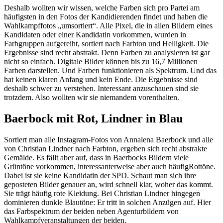
Deshalb wollten wir wissen, welche Farben sich pro Partei am
häufigsten in den Fotos der Kandidierenden findet und haben die
Wahlkampffotos „umsortiert“. Alle Pixel, die in allen Bildern eines
Kandidaten oder einer Kandidatin vorkommen, wurden in
Farbgruppen aufgereiht, sortiert nach Farbton und Helligkeit. Die
Ergebnisse sind recht abstrakt. Denn Farben zu analysieren ist gar
nicht so einfach. Digitale Bilder können bis zu 16,7 Millionen
Farben darstellen. Und Farben funktionieren als Spektrum. Und das
hat keinen klaren Anfang und kein Ende. Die Ergebnisse sind
deshalb schwer zu verstehen. Interessant anzuschauen sind sie
trotzdem. Also wollten wir sie niemandem vorenthalten.
Baerbock mit Rot, Lindner in Blau
Sortiert man alle Instagram-Fotos von Annalena Baerbock und alle
von Christian Lindner nach Farbton, ergeben sich recht abstrakte
Gemälde. Es fällt aber auf, dass in Baerbocks Bildern viele
Grüntöne vorkommen, interessanterweise aber auch häufigRottöne.
Dabei ist sie keine Kandidatin der SPD. Schaut man sich ihre
geposteten Bilder genauer an, wird schnell klar, woher das kommt.
Sie trägt häufig rote Kleidung. Bei Christian Lindner hingegen
dominieren dunkle Blautöne: Er tritt in solchen Anzügen auf. Hier
das Farbspektrum der beiden neben Agenturbildern von
Wahlkampfveranstaltungen der beiden.