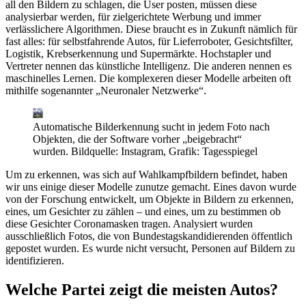
all den Bildern zu schlagen, die User posten, müssen diese
analysierbar werden, für zielgerichtete Werbung und immer
verlässlichere Algorithmen. Diese braucht es in Zukunft nämlich für
fast alles: für selbstfahrende Autos, für Lieferroboter, Gesichtsfilter,
Logistik, Krebserkennung und Supermärkte. Hochstapler und
Vertreter nennen das künstliche Intelligenz. Die anderen nennen es
maschinelles Lernen. Die komplexeren dieser Modelle arbeiten oft
mithilfe sogenannter „Neuronaler Netzwerke“.
Automatische Bilderkennung sucht in jedem Foto nach
Objekten, die der Software vorher „beigebracht“
wurden.
Bildquelle: Instagram, Grafik: Tagesspiegel
Um zu erkennen, was sich auf Wahlkampfbildern befindet, haben
wir uns einige dieser Modelle zunutze gemacht. Eines davon wurde
von der Forschung entwickelt, um Objekte in Bildern zu erkennen,
eines, um Gesichter zu zählen – und eines, um zu bestimmen ob
diese Gesichter Coronamasken tragen. Analysiert wurden
ausschließlich Fotos, die von Bundestagskandidierenden öffentlich
gepostet wurden. Es wurde nicht versucht, Personen auf Bildern zu
identifizieren.
Welche Partei zeigt die meisten Autos?