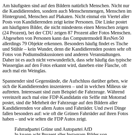
Am häufigsten sind auf den Bildern natürlich Menschen. Nicht nur
die Kandidierenden, sondern auch Menschenmengen, Menschen im
Hintergrund, Menschen auf Plakaten. Nicht einmal ein Viertel aller
Posts von Kandidierenden zeigt keine Personen. Die Linke postet
am häufigsten Bilder, die nicht mindestens einen Menschen zeigen
(24 Prozent), bei der CDU zeigen 87 Prozent aller Fotos Menschen.
Abgesehen von Personen kann das Computermodell ResNet-50
allerdings 79 Objekte erkennen. Besonders häufig findet es Tische
und Stühle – kein Wunder, denn die Kandidierenden posten sehr oft
Fotos von Podiumsdiskussionen und anderen Veranstaltungen.
Daher ist es auch nicht verwunderlich, dass sehr häufig das typische
Wasserglas auf den Fotos erkannt wird, daneben eine Flasche, oft
auch mal ein Weinglas.
Spannender sind Gegenstände, die Aufschluss darüber geben, wie
sich die Kandidierenden inszenieren – und in welchen Milieus sie
auftreten. Interessant sind zum Beispiel die Fahrzeuge. Während
vereinzelt auch mal eine FDP-Kandidatin ein Selfie mit Motorrad
postet, sind die Mehrheit der Fahrzeuge auf den Bildern aller
Kandidierenden vor allem Autos und Fahrräder. Und zwei Dinge
fallen besonders auf: wie oft die Grünen Fahrräder auf ihren Fotos
haben – und wie selten die FDP Autos zeigt.
Fahrradpartei Grüne und Autopartei AfD
In knapp acht Prozent aller Instagram-Bilder von