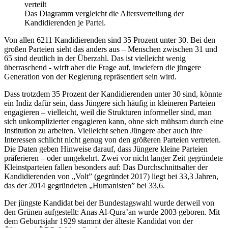
verteilt
Das Diagramm vergleicht die Altersverteilung der
Kandidierenden je Partei.
Von allen 6211 Kandidierenden sind 35 Prozent unter 30. Bei den
großen Parteien sieht das anders aus – Menschen zwischen 31 und
65 sind deutlich in der Überzahl. Das ist vielleicht wenig
überraschend - wirft aber die Frage auf, inwiefern die jüngere
Generation von der Regierung repräsentiert sein wird.
Dass trotzdem 35 Prozent der Kandidierenden unter 30 sind, könnte
ein Indiz dafür sein, dass Jüngere sich häufig in kleineren Parteien
engagieren – vielleicht, weil die Strukturen informeller sind, man
sich unkomplizierter engagieren kann, ohne sich mühsam durch eine
Institution zu arbeiten. Vielleicht sehen Jüngere aber auch ihre
Interessen schlicht nicht genug von den größeren Parteien vertreten.
Die Daten geben Hinweise darauf, dass Jüngere kleine Parteien
präferieren – oder umgekehrt. Zwei vor nicht langer Zeit gegründete
Kleinstparteien fallen besonders auf: Das Durchschnittsalter der
Kandidierenden von „Volt” (gegründet 2017) liegt bei 33,3 Jahren,
das der 2014 gegründeten „Humanisten” bei 33,6.
Der jüngste Kandidat bei der Bundestagswahl wurde derweil von
den Grünen aufgestellt: Anas Al-Qura’an wurde 2003 geboren. Mit
dem Geburtsjahr 1929 stammt der älteste Kandidat von der