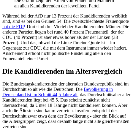
Die Grafik zeigt den Anteil von Frauen und Männern
an allen Kandidierenden der jeweiligen Partei.
Während bei der AfD nur 13 Prozent der Kandidierenden weiblich
sind, sind es bei den Grünen 54. Die zweitschlechteste Frauenquote
hat die FDP
. Dort sind drei Viertel der Kandidierenden Männer. Die
anderen Parteien liegen bei rund 40 Prozent Frauenanteil, der der
CDU (40 Prozent) ist aber etwas höher als der der Linken (38
Prozent). Und das, obwohl die Linke für eine Quote ist – im
Gegensatz zur CDU, die mit dem Instrument immer wieder hadert.
Anscheinend erhöht nicht politische Einstellung allein den
Frauenanteil einer Partei.
Die Kandidierenden im Altersvergleich
Die Bundestagskandierenden der alternden Bundesrepublik sind im
Durchschnitt so alt wie die Deutschen. Die
Bevölkerung in
Deutschland ist im Schnitt 44,5 Jahre alt
, das Durchschnittsalter aller
Kandidierenden liegt bei 45,5. Das scheint zunächst nicht
überraschend, da Unter-18-Jährige nicht kandidieren können. Aber
auch die Ältesten sind kaum vertreten. Insofern entspricht der
Durchschnitt zwar etwa dem der Bevölkerung - aber ein Blick auf
die Altersgruppen zeigt, dass deshalb lange nicht alle gleichermaßen
vertreten sind.