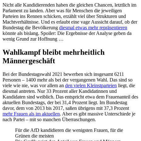
Nicht alle Kandidierenden haben die gleichen Chancen, letztlich im
Parlament zu landen. Aber was für Menschen die jeweiligen
Parteien ins Rennen schicken, erzählt viel über Strukturen und
Machtverhältnisse. Und es erlaubt eine vage Aussicht darauf, ob der
Bundestag die Bevölkerung
diesmal etwas mehr repräsentieren
könnte als bislang. Spoiler: Die Ergebnisse der Analyse geben da
wenig Grund zur Hoffnung …
Wahlkampf bleibt mehrheitlich
Männergeschäft
Bei der Bundestagswahl 2021 bewerben sich insgesamt 6211
Personen – 1400 mehr als bei der vergangenen Wahl. Das sind so
viele wie nie, was vor allem an
den vielen Kleinstparteien
liegt, die
diesmal antreten. Nur 33 Prozent aller Kandidatinnen und
Kandidaten sind weiblich. Das entspricht etwa dem Frauenanteil des
aktuellen Bundestags, der bei 31,4 Prozent liegt. Im Bundestag
davor, dem von 2013 bis 2017, saßen übrigens mit 37,3 Prozent
mehr Frauen als im aktuellen
. Aber es gibt massive Unterschiede je
nach Partei – mit so manchen Überraschungen.
Für die AfD kandidieren die wenigsten Frauen, für die
Grünen die meisten