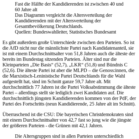
Fast die Hälfte der Kandidierenden ist zwischen 40 und
60 Jahre alt
Das Diagramm vergleicht die Altersverteilung der
Kandidierenden mit der Altersverteilung der
Gesamtbevölkerung Deutschlands.
Quellen: Bundeswahlleiter, Statistisches Bundesamt
Es gibt außerdem große Unterschiede zwischen den Parteien. So ist
die AfD nicht nur die männlichste Partei nach Kandidatenanteil, sie
ist mit einem Durchschnittsalter von 51,8 Jahren auch die älteste der
bereits im Bundestag sitzenden Parteien. Älter sind nur die
Kleinparteien „Die Basis“ (52,7), „LKR“ (51,8) und Bündnis C
(52,6). Die älteste Partei ist aber die MLPD – die Genoss:innen, die
die Marxistisch-Leninistische Partei Deutschlands für die Wahl
aufgestellt hat, sind im Schnitt ganze 59,7 Jahre alt. Mit
durchschnittlich 77 Jahren ist die Partei Volksabstimmung die älteste
Partei – allerdings stellt sie lediglich zwei Kandidaten auf. Die
durchschnittlich jüngsten Kandidierenden kommen von der PdF, der
Partei des Fortschritts (neun Kandidierende, 25 Jahre alt im Schnitt).
Überraschend ist die CSU: Die bayerischen Christdemokraten sind
mit einem Durchschnittsalter von 42,7 fast so jung wie die jüngste
der größeren Parteien - die Grünen mit 42,1 Jahren.
Die Altersgruppen sind in allen Parteien unterschiedlich