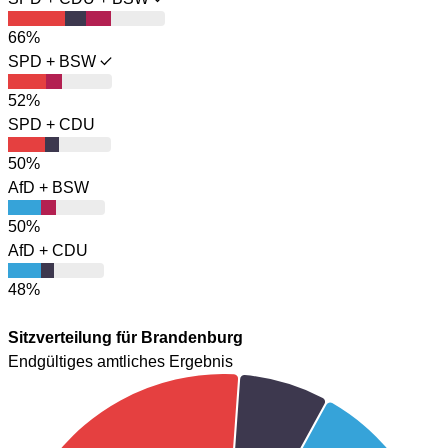
66%
SPD + BSW
52%
SPD + CDU
50%
AfD + BSW
50%
AfD + CDU
48%
Sitzverteilung für Brandenburg
Endgültiges amtliches Ergebnis