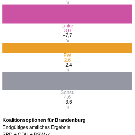
Linke
3,0
−7,7
FW
2,6
−2,4
Sonst.
4,6
−3,6
Koalitionsoptionen für Brandenburg
Endgültiges amtliches Ergebnis
SPD + CDU + BSW