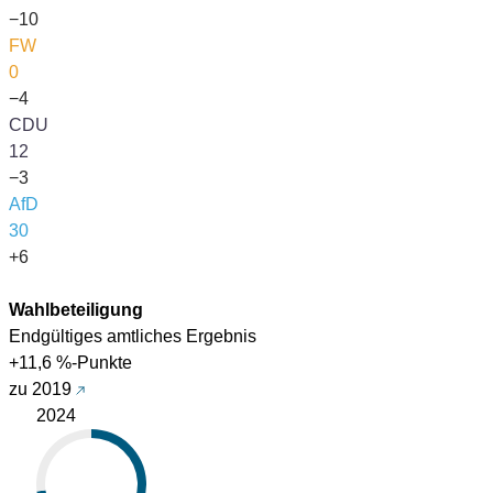
−10
FW
0
−4
CDU
12
−3
AfD
30
+6
Wahlbeteiligung
Endgültiges amtliches Ergebnis
+11,6 %-Punkte
zu 2019
2024