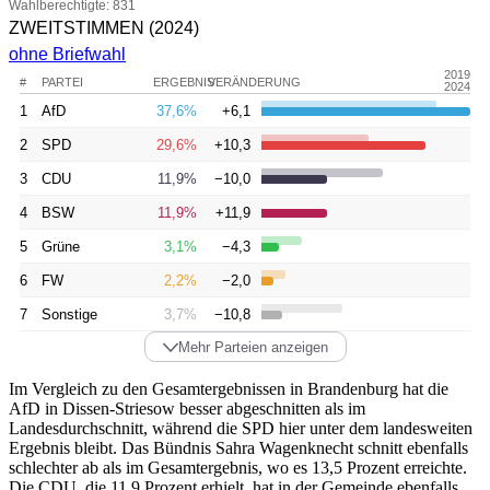
Wahlberechtigte: 831
ZWEITSTIMMEN
(2024)
ohne Briefwahl
2019
#
PARTEI
ERGEBNIS
VERÄNDERUNG
2024
1
AfD
37,6%
+6,1
2
SPD
29,6%
+10,3
3
CDU
11,9%
−10,0
4
BSW
11,9%
+11,9
5
Grüne
3,1%
−4,3
6
FW
2,2%
−2,0
7
Sonstige
3,7%
−10,8
Mehr Parteien anzeigen
Im Vergleich zu den Gesamtergebnissen in Brandenburg hat die
AfD in Dissen-Striesow besser abgeschnitten als im
Landesdurchschnitt, während die SPD hier unter dem landesweiten
Ergebnis bleibt. Das Bündnis Sahra Wagenknecht schnitt ebenfalls
schlechter ab als im Gesamtergebnis, wo es 13,5 Prozent erreichte.
Die CDU, die 11,9 Prozent erhielt, hat in der Gemeinde ebenfalls