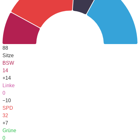
88
Sitze
BSW
14
+14
Linke
0
−10
SPD
32
+7
Grüne
0