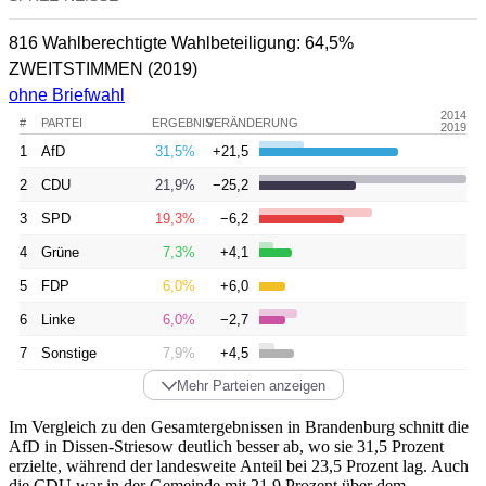
816 Wahlberechtigte
Wahlbeteiligung:
64,5%
ZWEITSTIMMEN
(2019)
ohne Briefwahl
2014
#
PARTEI
ERGEBNIS
VERÄNDERUNG
2019
1
AfD
31,5%
+21,5
2
CDU
21,9%
−25,2
3
SPD
19,3%
−6,2
4
Grüne
7,3%
+4,1
5
FDP
6,0%
+6,0
6
Linke
6,0%
−2,7
7
Sonstige
7,9%
+4,5
Mehr Parteien anzeigen
Im Vergleich zu den Gesamtergebnissen in Brandenburg schnitt die
AfD in Dissen-Striesow deutlich besser ab, wo sie 31,5 Prozent
erzielte, während der landesweite Anteil bei 23,5 Prozent lag. Auch
die CDU war in der Gemeinde mit 21,9 Prozent über dem