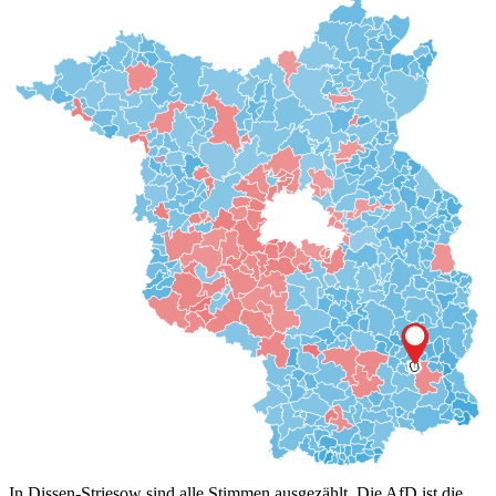
In Dissen-Striesow sind alle Stimmen ausgezählt. Die AfD ist die