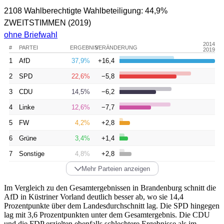
2108 Wahlberechtigte
Wahlbeteiligung:
44,9%
ZWEITSTIMMEN
(2019)
ohne Briefwahl
2014
#
PARTEI
ERGEBNIS
VERÄNDERUNG
2019
1
AfD
37,9%
+16,4
2
SPD
22,6%
−5,8
3
CDU
14,5%
−6,2
4
Linke
12,6%
−7,7
5
FW
4,2%
+2,8
6
Grüne
3,4%
+1,4
7
Sonstige
4,8%
+2,8
Mehr Parteien anzeigen
Im Vergleich zu den Gesamtergebnissen in Brandenburg schnitt die
AfD in Küstriner Vorland deutlich besser ab, wo sie 14,4
Prozentpunkte über dem Landesdurchschnitt lag. Die SPD hingegen
lag mit 3,6 Prozentpunkten unter dem Gesamtergebnis. Die CDU
und die FDP erzielten ebenfalls schlechtere Ergebnisse als im