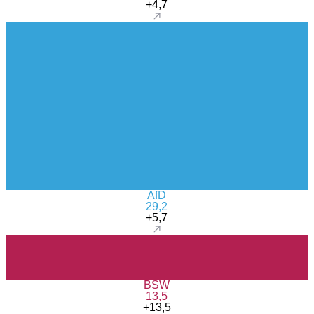
+4,7
AfD
29,2
+5,7
BSW
13,5
+13,5