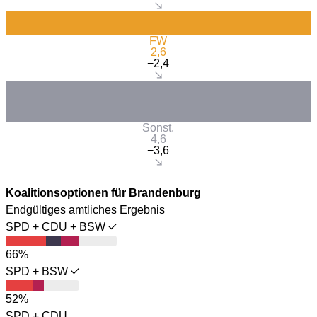
FW
2,6
−2,4
Sonst.
4,6
−3,6
Koalitionsoptionen für Brandenburg
Endgültiges amtliches Ergebnis
SPD + CDU + BSW
66%
SPD + BSW
52%
SPD + CDU