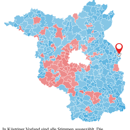
In Küstriner Vorland sind alle Stimmen ausgezählt. Die