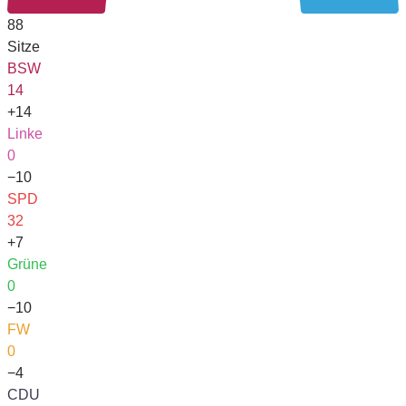
88
Sitze
BSW
14
+14
Linke
0
−10
SPD
32
+7
Grüne
0
−10
FW
0
−4
CDU