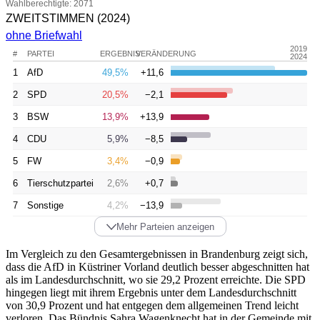
Wahlberechtigte: 2071
ZWEITSTIMMEN
(2024)
ohne Briefwahl
2019
#
PARTEI
ERGEBNIS
VERÄNDERUNG
2024
1
AfD
49,5%
+11,6
2
SPD
20,5%
−2,1
3
BSW
13,9%
+13,9
4
CDU
5,9%
−8,5
5
FW
3,4%
−0,9
6
Tierschutzpartei
2,6%
+0,7
7
Sonstige
4,2%
−13,9
Mehr Parteien anzeigen
Im Vergleich zu den Gesamtergebnissen in Brandenburg zeigt sich,
dass die AfD in Küstriner Vorland deutlich besser abgeschnitten hat
als im Landesdurchschnitt, wo sie 29,2 Prozent erreichte. Die SPD
hingegen liegt mit ihrem Ergebnis unter dem Landesdurchschnitt
von 30,9 Prozent und hat entgegen dem allgemeinen Trend leicht
verloren. Das Bündnis Sahra Wagenknecht hat in der Gemeinde mit