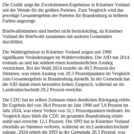
Die Grafik zeigt die Zweitstimmen-Ergebnisse in Küstriner Vorland
seit der Wende für die größten Parteien. Zum Vergleich wird das
jeweilige Gesamtergebnis der Parteien für Brandenburg in helleren
Farben angezeigt.
Briefwahlstimmen sind hierbei nicht berücksichtig, da Küstriner
Vorland die Briefwahl zusammen mit anderen Gemeinden
durchführt.
Die Wahlergebnisse in Küstriner Vorland zeigen seit 1990
signifikante Veränderungen im Wählerverhalten. Die AfD trat 2014
erstmals an und hat seitdem einen kontinuierlichen Anstieg
verzeichnet. Bei der Wahl 2024 erzielte sie 49,5 Prozent der
Stimmen, was einen Anstieg von 20,3 Prozentpunkten im Vergleich
zum Gesamtergebnis in Brandenburg darstellt. In der Gemeinde hat
die AfD damit einen besonders hohen Zuspruch, während sie im
Landesdurchschnitt 29,2 Prozent erreichte.
Die CDU hat im selben Zeitraum einen deutlichen Rückgang erlebt.
Ihr Ergebnis fiel von 38,0 Prozent im Jahr 1990 auf 5,9 Prozent im
Jahr 2024, was einen Verlust von 32,1 Prozentpunkten bedeutet. Im
Vergleich dazu blieb die CDU im gesamten Brandenburg relativ
stabil und erreichte 12,1 Prozent. Die SPD hat in Küstriner Vorland
ebenfalls an Stimmen verloren, während sie im Landesdurchschnitt
zulegte. 2024 erhielt die SPD in der Gemeinde 20,5 Prozent, was