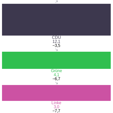
CDU
12,1
−3,5
Grüne
4,1
−6,7
Linke
3,0
−7,7