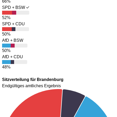
66%
SPD + BSW
52%
SPD + CDU
50%
AfD + BSW
50%
AfD + CDU
48%
Sitzverteilung für Brandenburg
Endgültiges amtliches Ergebnis