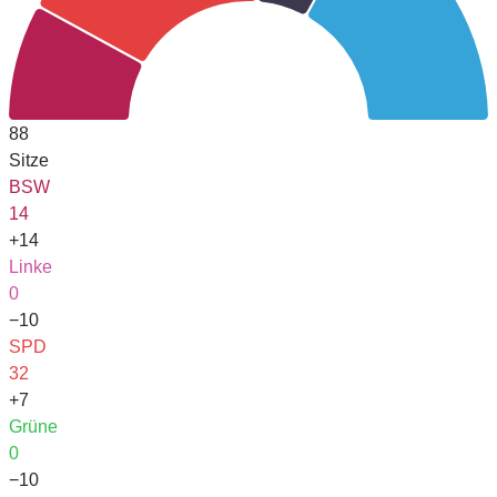
88
Sitze
BSW
14
+14
Linke
0
−10
SPD
32
+7
Grüne
0
−10