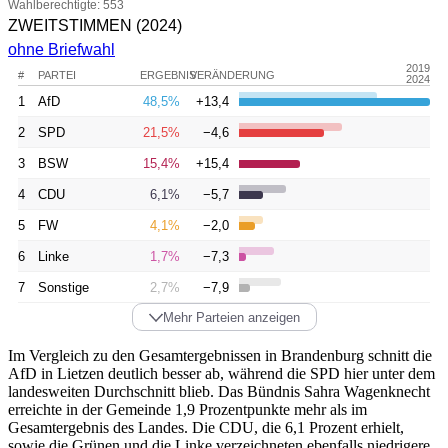
Wahlberechtigte: 553
ZWEITSTIMMEN
(2024)
ohne Briefwahl
2019
#
PARTEI
ERGEBNIS
VERÄNDERUNG
2024
1
AfD
48,5%
+13,4
2
SPD
21,5%
−4,6
3
BSW
15,4%
+15,4
4
CDU
6,1%
−5,7
5
FW
4,1%
−2,0
6
Linke
1,7%
−7,3
7
Sonstige
2,7%
−7,9
Mehr Parteien anzeigen
Im Vergleich zu den Gesamtergebnissen in Brandenburg schnitt die
AfD in Lietzen deutlich besser ab, während die SPD hier unter dem
landesweiten Durchschnitt blieb. Das Bündnis Sahra Wagenknecht
erreichte in der Gemeinde 1,9 Prozentpunkte mehr als im
Gesamtergebnis des Landes. Die CDU, die 6,1 Prozent erhielt,
sowie die Grünen und die Linke verzeichneten ebenfalls niedrigere