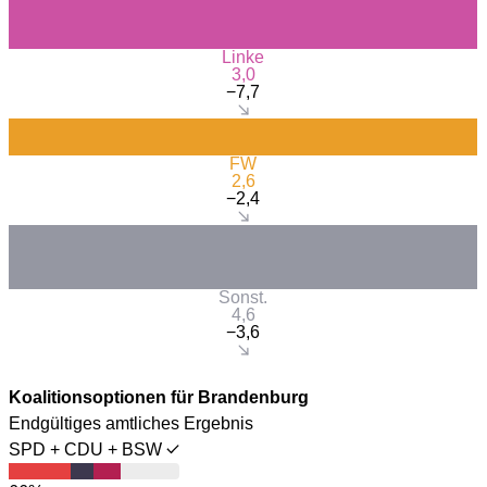
Linke
3,0
−7,7
FW
2,6
−2,4
Sonst.
4,6
−3,6
Koalitionsoptionen für Brandenburg
Endgültiges amtliches Ergebnis
SPD + CDU + BSW