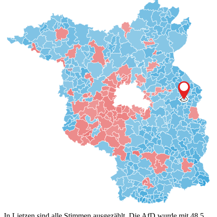
In Lietzen sind alle Stimmen ausgezählt. Die AfD wurde mit 48,5