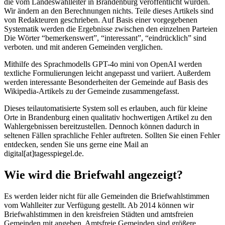
die vom Landeswahlleiter in Brandenburg veröffentlicht wurden.
Wir ändern an den Berechnungen nichts. Teile dieses Artikels sind
von Redakteuren geschrieben. Auf Basis einer vorgegebenen
Systematik werden die Ergebnisse zwischen den einzelnen Parteien
Die Wörter “bemerkenswert”, “interessant”, “eindrücklich” sind
verboten. und mit anderen Gemeinden verglichen.
Mithilfe des Sprachmodells GPT-4o mini von OpenAI werden
textliche Formulierungen leicht angepasst und variiert. Außerdem
werden interessante Besonderheiten der Gemeinde auf Basis des
Wikipedia-Artikels zu der Gemeinde zusammengefasst.
Dieses teilautomatisierte System soll es erlauben, auch für kleine
Orte in Brandenburg einen qualitativ hochwertigen Artikel zu den
Wahlergebnissen bereitzustellen. Dennoch können dadurch in
seltenen Fällen sprachliche Fehler auftreten. Sollten Sie einen Fehler
entdecken, senden Sie uns gerne eine Mail an
digital[at]tagesspiegel.de.
Wie wird die Briefwahl angezeigt?
Es werden leider nicht für alle Gemeinden die Briefwahlstimmen
vom Wahlleiter zur Verfügung gestellt. Ab 2014 können wir
Briefwahlstimmen in den kreisfreien Städten und amtsfreien
Gemeinden mit angeben. Amtsfreie Gemeinden sind größere