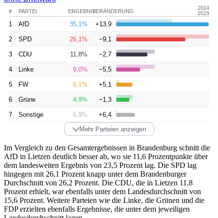
2014
#
PARTEI
ERGEBNIS
VERÄNDERUNG
2019
1
AfD
35,1%
+13,9
2
SPD
26,1%
−9,1
3
CDU
11,8%
−2,7
4
Linke
9,0%
−5,5
5
FW
6,1%
+5,1
6
Grüne
4,9%
−1,3
7
Sonstige
6,9%
+6,4
Mehr Parteien anzeigen
Im Vergleich zu den Gesamtergebnissen in Brandenburg schnitt die
AfD in Lietzen deutlich besser ab, wo sie 11,6 Prozentpunkte über
dem landesweiten Ergebnis von 23,5 Prozent lag. Die SPD lag
hingegen mit 26,1 Prozent knapp unter dem Brandenburger
Durchschnitt von 26,2 Prozent. Die CDU, die in Lietzen 11,8
Prozent erhielt, war ebenfalls unter dem Landesdurchschnitt von
15,6 Prozent. Weitere Parteien wie die Linke, die Grünen und die
FDP erzielten ebenfalls Ergebnisse, die unter dem jeweiligen
Landesdurchschnitt lagen.