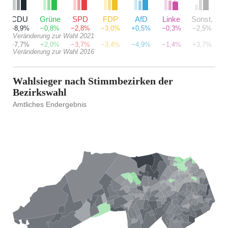
CDU
Grüne
SPD
FDP
AfD
Linke
Sonst.
+8,9%
−0,8%
−2,8%
−3,0%
+0,5%
−0,3%
−2,5%
Veränderung zur Wahl 2021
+7,7%
+2,0%
−3,7%
−3,4%
−4,9%
−1,4%
+3,7%
Veränderung zur Wahl 2016
Wahlsieger nach Stimmbezirken der
Bezirkswahl
Amtliches Endergebnis