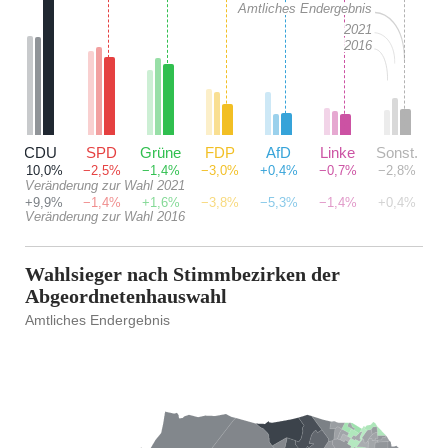
Amtliches Endergebnis
2021
2016
CDU
SPD
Grüne
FDP
AfD
Linke
Sonst.
+10,0%
−2,5%
−1,4%
−3,0%
+0,4%
−0,7%
−2,8%
Veränderung zur Wahl 2021
+9,9%
−1,4%
+1,6%
−3,8%
−5,3%
−1,4%
+0,4%
Veränderung zur Wahl 2016
Wahlsieger nach Stimmbezirken der
Abgeordnetenhauswahl
Amtliches Endergebnis