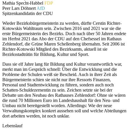
Mathia Specht-Habbel
FDP
Peer Lars Döhnert
AfD
Spitzenkandidatin der CDU
Wieder Bezirksbürgermeisterin zu werden, dürfte Cerstin Richter-
Kotowskis Wahltraum sein. Zwischen 2016 und 2021 war sie die
erste Bürgermeisterin des Bezirks. Doch nach über 50 Jahren endete
im Herbst 2021 das Abo der CDU auf den Chefsessel im Rathaus
Zehlendorf, die Grüne Maren Schellenberg übernahm. Seit 2006 ist
Richter-Kotowski Mitglied des Bezirksamts, aktuell ist sie
Bezirksstadträtin für Bildung, Kultur und Sport.
Dass sie elf Jahre lang für Bildung und Kultur verantwortlich war,
merkt man im Gespräch schnell: Über die Entwicklung und die
Probleme der Schulen weiß sie Bescheid. Auch in ihrer Zeit als
Bürgermeisterin schien sie nicht nur ihre Ressorts Finanzen,
Personal und Stadtentwicklung zu führen, sondern auch noch
Schatten-Schuldezernentin zu sein. Zeichen setzte sie bei der
Debatte um den Neubau des Rathauses Zehlendorf: Ohne sie wären
die rund 70 Millionen Euro im Landeshaushalt für den Neu- und
Umbau nicht bereitgestellt worden. Allerdings: Wie der neue
Verwaltungskomplex konkret aussehen soll und welche Abteilungen
dort arbeiten werden, ist noch unklar.
Lebenslauf