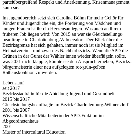
parteiübergreifend Respekt und Anerkennung. Krisenmanagement
kann sie.
Im Jugendbereich setzt sich Carolina Böhm für mehr Gehör für
Kinder und Jugendliche ein, die Förderung von Mädchen und
jungen Frauen ist ihr ein Herzensanliegen. Was auch an ihrem
früheren Job liegen wird: Von 2015 an war sie Gleichstellungs­
beauftragte in Charlottenburg-Wilmersdorf. Der Blick über die
Bezirksgrenze hat sich gehalten, immer noch ist sie Mitglied im
Heimatverein – und zwar des Nachbarbezirks. Wenn die SPD die
Grünen in der Gunst der Wähler:innen wieder überflügeln sollte,
was 2021 nicht klappte, könnte sie den Anspruch erheben, Bezirks­
bürgermeisterin einer neu aufgelegten rot-grün-gelben
Rathauskoalition zu werden.
Lebenslauf
seit 2017
Bezirksstadträtin für die Abteilung Jugend und Gesundheit
2015 bis 2017
Gleichstellungsbeauftragte im Bezirk Charlottenburg-Wilmersdorf
2001 bis 2007
Wissenschaftliche Mitarbeiterin der SPD-Fraktion im
Abgeordnetenhaus
2001
Master of Intercultural Education