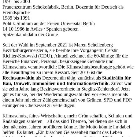
1991 bis 2000
Frauenzentrum Schokofabrik, Berlin, Dozentin für Deutsch als
Fremdsprache
1985 bis 1991
Politik-Studium an der Freien Universität Berlin
14.10.1966 in Aviles / Spanien geboren
Spitzenkandidatin der Grüne
Seit der Wahl im September 2021 ist Maren Schellenberg
Bezirksbürgermeisterin, sie beerbte ihre Vorgängerin Cerstin
Richter-Kotowski (CDU). Aktuell zeichnet die 60-Jährige für die
Bereiche Finanzen, Personal, bezirkseigene Gebäude und
Klimaschutz verantwortlich: Die Klimaschutzbeauftragte gehört wie
alle Beauftragten zu ihrem Ressort. Seit 2016 ist die
Rechtsanwältin
als Dezernentin tätig, zunächst als
Stadträtin für
Bau, Umwelt, Immobilien und Informationstechnik
. Zuvor war
sie zehn Jahre lang Bezirksverordnete in Steglitz-Zehlendorf. Jetzt
gilt es für sie, bei der Wiederholungswahl den vor etwas mehr als
einem Jahr mit einer Zählgemeinschaft von Grünen, SPD und FDP
errungenen Chefsessel zu verteidigen.
Klimaschutz, faires Wirtschaften, mehr Grün schaffen, Schulen und
Radanlagen sanieren – all das sind Themen, bei denen sie sich in
den nächsten Jahren profilieren könnte. Ihr Motto könnte ihr dabei
helfen. Es lautet: „Ein bisschen Gelassenheit macht das Leben