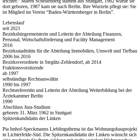
leichter.“ Maren Schellenberg stammt aus Stuttgart, 1962 wurde sie
dort geboren, 1987 kam sie nach Berlin. Ihre Wurzeln pflegt sie: Sie
ist Mitglied im Verein “Baden-Württemberger in Berlin”.
Lebenslauf
seit 2021
Bezirksbürgermeisterin und Leiterin der Abteilung Finanzen,
Personal, Wirtschaftsförderung und Facility Management
2016
Bezirksstadträtin für die Abteilung Immobilien, Umwelt und Tiefbau
2006 bis 2016
Bezirksverordnete in Steglitz-Zehlendorf, ab 2014
Fraktionsvorsitzende
ab 1997
selbständige Rechtsanwältin
1990 bis 1997
Rechtsreferentin und Leiterin der Abteilung Weiterbildung bei der
Ärztekammer Berlin
1990
Abschluss Jura-Studium
geboren 31. März 1962 in Stuttgart
Spitzenkandidatin der Linken
Pia Imhof-Speckmanns Lieblingsthema ist das Wohnungsbauprojekt
in Lichterfelde-Süd. Die Spitzenkandidatin der Linken wünscht sich