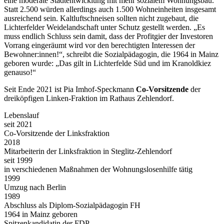
eine moderate Stadtentwicklung mit mehr sozialem Wohnungsbau.
Statt 2.500 würden allerdings auch 1.500 Wohneinheiten insgesamt
ausreichend sein. Kaltluftschneisen sollten nicht zugebaut, die
Lichterfelder Weidelandschaft unter Schutz gestellt werden. „Es
muss endlich Schluss sein damit, dass der Profitgier der Investoren
Vorrang eingeräumt wird vor den berechtigten Interessen der
Bewohner:innen!“, schreibt die Sozialpädagogin, die 1964 in Mainz
geboren wurde: „Das gilt in Lichterfelde Süd und im Kranoldkiez
genauso!“
Seit Ende 2021 ist Pia Imhof-Speckmann
Co-Vorsitzende
der
dreiköpfigen Linken-Fraktion im Rathaus Zehlendorf.
Lebenslauf
seit 2021
Co-Vorsitzende der Linksfraktion
2018
Mitarbeiterin der Linksfraktion in Steglitz-Zehlendorf
seit 1999
in verschiedenen Maßnahmen der Wohnungslosenhilfe tätig
1999
Umzug nach Berlin
1989
Abschluss als Diplom-Sozialpädagogin FH
1964 in Mainz geboren
Spitzenkandidatin der FDP