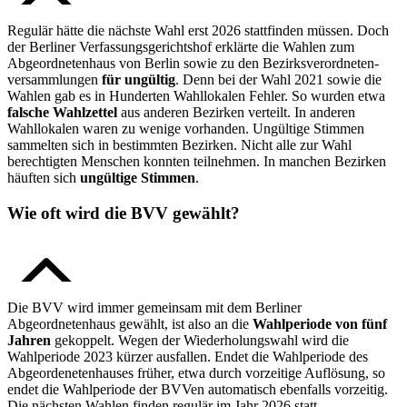
Regulär hätte die nächste Wahl erst 2026 stattfinden müssen. Doch
der Berliner Verfassungsgerichtshof erklärte die Wahlen zum
Abgeordnetenhaus von Berlin sowie zu den Bezirks­verordneten­
versammlungen
für ungültig
. Denn bei der Wahl 2021 sowie die
Wahlen gab es in Hunderten Wahllokalen Fehler. So wurden etwa
falsche Wahlzettel
aus anderen Bezirken verteilt. In anderen
Wahllokalen waren zu wenige vorhanden. Ungültige Stimmen
sammelten sich in bestimmten Bezirken. Nicht alle zur Wahl
berechtigten Menschen konnten teilnehmen. In manchen Bezirken
häuften sich
ungültige Stimmen
.
Wie oft wird die BVV gewählt?
Die BVV wird immer gemeinsam mit dem Berliner
Abgeordnetenhaus gewählt, ist also an die
Wahlperiode von fünf
Jahren
gekoppelt. Wegen der Wiederholungswahl wird die
Wahlperiode 2023 kürzer ausfallen. Endet die Wahlperiode des
Abgeordenetenhauses früher, etwa durch vorzeitige Auflösung, so
endet die Wahlperiode der BVVen automatisch ebenfalls vorzeitig.
Die nächsten Wahlen finden regulär im Jahr 2026 statt.