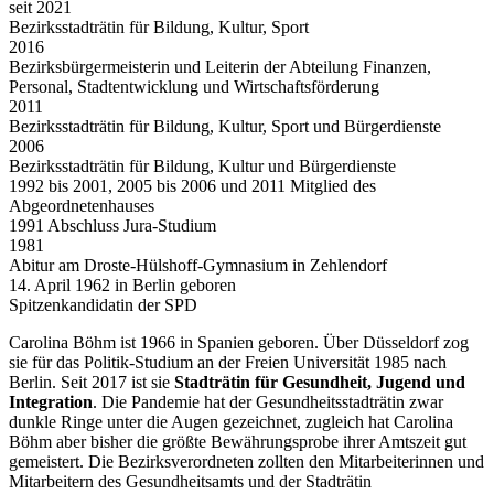
seit 2021
Bezirksstadträtin für Bildung, Kultur, Sport
2016
Bezirksbürgermeisterin und Leiterin der Abteilung Finanzen,
Personal, Stadtentwicklung und Wirtschaftsförderung
2011
Bezirksstadträtin für Bildung, Kultur, Sport und Bürgerdienste
2006
Bezirksstadträtin für Bildung, Kultur und Bürgerdienste
1992 bis 2001, 2005 bis 2006 und 2011 Mitglied des
Abgeordnetenhauses
1991 Abschluss Jura-Studium
1981
Abitur am Droste-Hülshoff-Gymnasium in Zehlendorf
14. April 1962 in Berlin geboren
Spitzenkandidatin der SPD
Carolina Böhm ist 1966 in Spanien geboren. Über Düsseldorf zog
sie für das Politik-Studium an der Freien Universität 1985 nach
Berlin. Seit 2017 ist sie
Stadträtin für Gesundheit, Jugend und
Integration
. Die Pandemie hat der Gesundheitsstadträtin zwar
dunkle Ringe unter die Augen gezeichnet, zugleich hat Carolina
Böhm aber bisher die größte Bewährungs­probe ihrer Amtszeit gut
gemeistert. Die Bezirksverordneten zollten den Mitarbeiterinnen und
Mitarbeitern des Gesundheitsamts und der Stadträtin