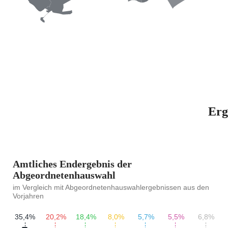
Erg
Amtliches Endergebnis der
Abgeordnetenhauswahl
im Vergleich mit Abgeordnetenhauswahlergebnissen aus den
Vorjahren
35,4%
20,2%
18,4%
8,0%
5,7%
5,5%
6,8%