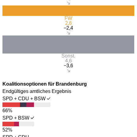
FW
2,6
−2,4
Sonst.
4,6
−3,6
Koalitionsoptionen für Brandenburg
Endgültiges amtliches Ergebnis
SPD + CDU + BSW
66%
SPD + BSW
52%