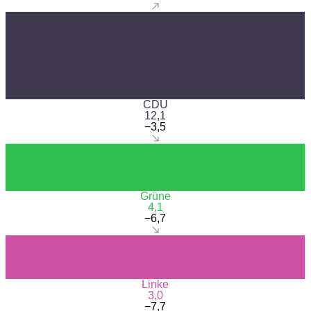
CDU
12,1
−3,5
Grüne
4,1
−6,7
Linke
3,0
−7,7