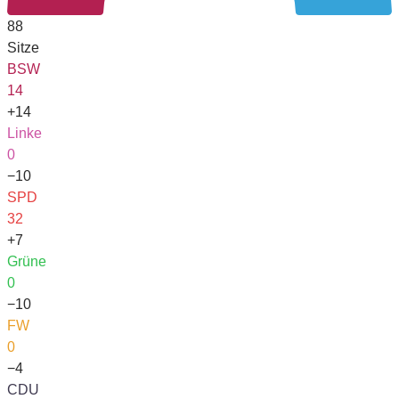
88
Sitze
BSW
14
+14
Linke
0
−10
SPD
32
+7
Grüne
0
−10
FW
0
−4
CDU