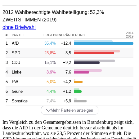
2012 Wahlberechtigte
Wahlbeteiligung:
52,3%
ZWEITSTIMMEN
(2019)
ohne Briefwahl
2014
#
PARTEI
ERGEBNIS
VERÄNDERUNG
2019
1
AfD
35,4%
+12,4
2
SPD
23,8%
−3,5
3
CDU
15,1%
−9,2
4
Linke
8,9%
−7,6
5
FW
5,0%
+4,2
6
Grüne
4,4%
+1,2
7
Sonstige
7,4%
+5,9
Mehr Parteien anzeigen
Im Vergleich zu den Gesamtergebnissen in Brandenburg zeigt sich,
dass die AfD in der Gemeinde deutlich besser abschnitt als im
Landesdurchschnitt, wo sie 23,5 Prozent der Stimmen erhielt. Die
SPD hingegen schnitt schlechter ab als der landesweite Durchschnitt