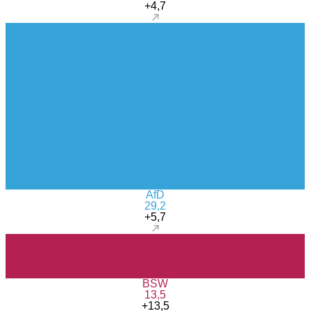
+4,7
AfD
29,2
+5,7
BSW
13,5
+13,5