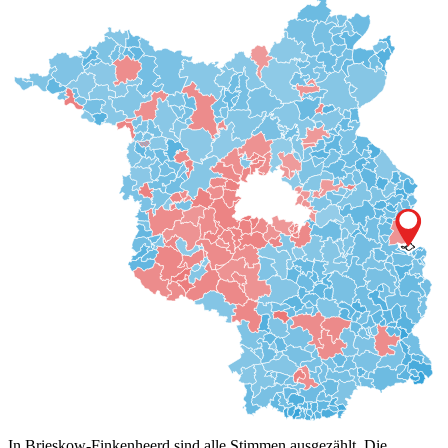
In Brieskow-Finkenheerd sind alle Stimmen ausgezählt. Die