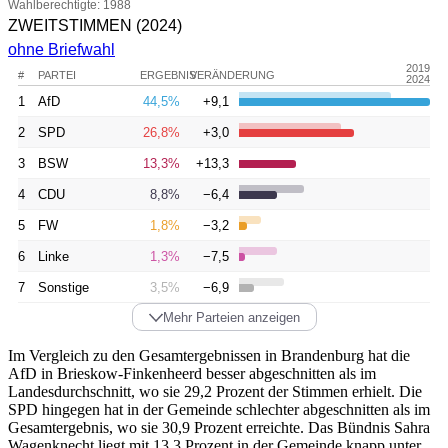
Wahlberechtigte: 1988
ZWEITSTIMMEN
(2024)
ohne Briefwahl
2019
#
PARTEI
ERGEBNIS
VERÄNDERUNG
2024
1
AfD
44,5%
+9,1
2
SPD
26,8%
+3,0
3
BSW
13,3%
+13,3
4
CDU
8,8%
−6,4
5
FW
1,8%
−3,2
6
Linke
1,3%
−7,5
7
Sonstige
3,5%
−6,9
Mehr Parteien anzeigen
Im Vergleich zu den Gesamtergebnissen in Brandenburg hat die
AfD in Brieskow-Finkenheerd besser abgeschnitten als im
Landesdurchschnitt, wo sie 29,2 Prozent der Stimmen erhielt. Die
SPD hingegen hat in der Gemeinde schlechter abgeschnitten als im
Gesamtergebnis, wo sie 30,9 Prozent erreichte. Das Bündnis Sahra
Wagenknecht liegt mit 13,3 Prozent in der Gemeinde knapp unter