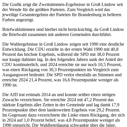
Die Grafik zeigt die Zweitstimmen-Ergebnisse in Groß Lindow seit
der Wende für die größten Parteien. Zum Vergleich wird das
jeweilige Gesamtergebnis der Parteien für Brandenburg in helleren
Farben angezeigt.
Briefwahlstimmen sind hierbei nicht berücksichtig, da Groß Lindow
die Briefwahl zusammen mit anderen Gemeinden durchführt.
Die Wahlergebnisse in Groß Lindow zeigen seit 1990 eine deutliche
Entwicklung. Die CDU erzielte in der ersten Wahl 1990 mit 40,8
Prozent das höchste Ergebnis, während die SPD mit 38,0 Prozent
nur knapp dahinter lag. In den folgenden Jahren sank der Anteil der
CDU kontinuierlich, und 2024 erreichte sie nur noch 10,5 Prozent,
was einen Rückgang von 30,3 Prozentpunkten im Vergleich zum
Ausgangswert bedeutet. Die SPD verlor ebenfalls an Stimmen und
erreichte 2024 21,4 Prozent, was 16,6 Prozentpunkte weniger als
1990 ist.
Die AfD trat erstmals 2014 an und konnte seither einen stetigen
Zuwachs verzeichnen. Sie erreichte 2024 mit 47,2 Prozent das
stärkste Ergebnis aller Zeiten in der Gemeinde und lag damit 17,9
Prozentpunkte über dem landesweiten Ergebnis von 29,2 Prozent.
Im Gegensatz dazu verzeichnete die Linke einen Rückgang, der sich
in 2024 auf 1,0 Prozent belief, was 4,8 Prozentpunkte weniger als
1990 entspricht. Die Wahlbeteiligung schwankte über die Jahre,