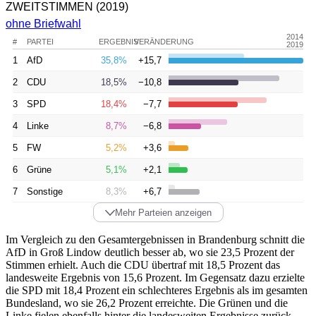
ZWEITSTIMMEN
(2019)
ohne Briefwahl
2014
#
PARTEI
ERGEBNIS
VERÄNDERUNG
2019
1
AfD
35,8%
+15,7
2
CDU
18,5%
−10,8
3
SPD
18,4%
−7,7
4
Linke
8,7%
−6,8
5
FW
5,2%
+3,6
6
Grüne
5,1%
+2,1
7
Sonstige
8,3%
+6,7
Mehr Parteien anzeigen
Im Vergleich zu den Gesamtergebnissen in Brandenburg schnitt die
AfD in Groß Lindow deutlich besser ab, wo sie 23,5 Prozent der
Stimmen erhielt. Auch die CDU übertraf mit 18,5 Prozent das
landesweite Ergebnis von 15,6 Prozent. Im Gegensatz dazu erzielte
die SPD mit 18,4 Prozent ein schlechteres Ergebnis als im gesamten
Bundesland, wo sie 26,2 Prozent erreichte. Die Grünen und die
Linke fielen ebenfalls hinter die landesweiten Ergebnisse zurück,