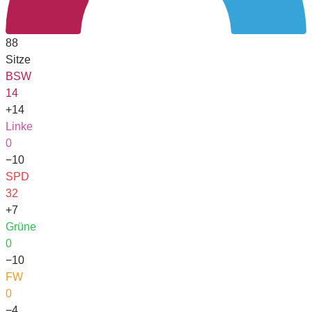
88
Sitze
BSW
14
+14
Linke
0
−10
SPD
32
+7
Grüne
0
−10
FW
0
−4