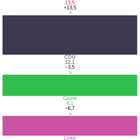
13,5
+13,5
CDU
12,1
−3,5
Grüne
4,1
−6,7
Linke