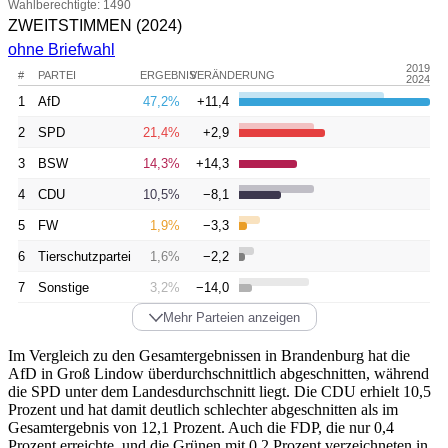
Wahlberechtigte: 1490
ZWEITSTIMMEN
(2024)
ohne Briefwahl
2019
#
PARTEI
ERGEBNIS
VERÄNDERUNG
2024
1
AfD
47,2%
+11,4
2
SPD
21,4%
+2,9
3
BSW
14,3%
+14,3
4
CDU
10,5%
−8,1
5
FW
1,9%
−3,3
6
Tierschutzpartei
1,6%
−2,2
7
Sonstige
3,2%
−14,0
Mehr Parteien anzeigen
Im Vergleich zu den Gesamtergebnissen in Brandenburg hat die
AfD in Groß Lindow überdurchschnittlich abgeschnitten, während
die SPD unter dem Landesdurchschnitt liegt. Die CDU erhielt 10,5
Prozent und hat damit deutlich schlechter abgeschnitten als im
Gesamtergebnis von 12,1 Prozent. Auch die FDP, die nur 0,4
Prozent erreichte, und die Grünen mit 0,2 Prozent verzeichneten in