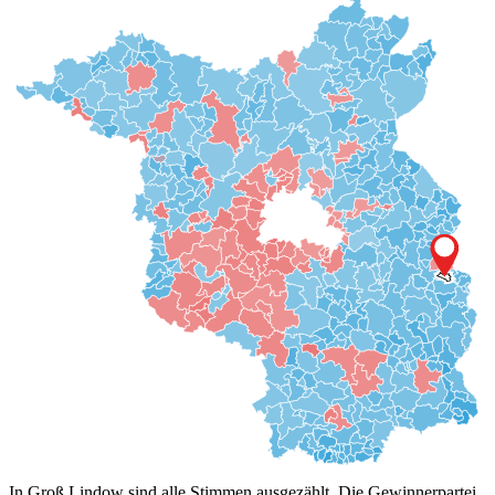
In Groß Lindow sind alle Stimmen ausgezählt. Die Gewinnerpartei