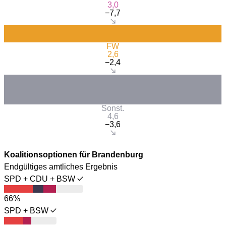
3,0
−7,7
FW
2,6
−2,4
Sonst.
4,6
−3,6
Koalitionsoptionen für Brandenburg
Endgültiges amtliches Ergebnis
SPD + CDU + BSW
66%
SPD + BSW