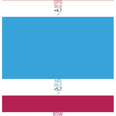
SPD
30,9
+4,7
AfD
29,2
+5,7
BSW