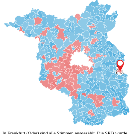
In Frankfurt (Oder) sind alle Stimmen ausgezählt. Die SPD wurde