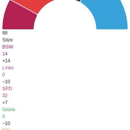
88
Sitze
BSW
14
+14
Linke
0
−10
SPD
32
+7
Grüne
0
−10