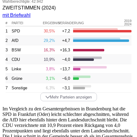
Wahlberechtigte: 42.942
ZWEITSTIMMEN
(2024)
mit Briefwahl
2019
#
PARTEI
ERGEBNIS
VERÄNDERUNG
2024
1
SPD
30,5%
+7,2
2
AfD
29,2%
+4,7
3
BSW
16,3%
+16,3
4
CDU
10,9%
−4,0
5
Linke
3,8%
−13,7
6
Grüne
3,1%
−6,0
7
Sonstige
6,3%
−3,1
Mehr Parteien anzeigen
Im Vergleich zu den Gesamtergebnissen in Brandenburg hat die
SPD in Frankfurt (Oder) leicht schlechter abgeschnitten, während
die AfD hier ebenfalls hinter dem Landesdurchschnitt bleibt. Die
CDU verzeichnete mit 10,9 Prozent einen Rückgang von 4,0
Prozentpunkten und liegt ebenfalls unter dem Landesdurchschnitt.
Die Linke schnitt in der Gemeinde besser ab als im Gesamtergebnis,