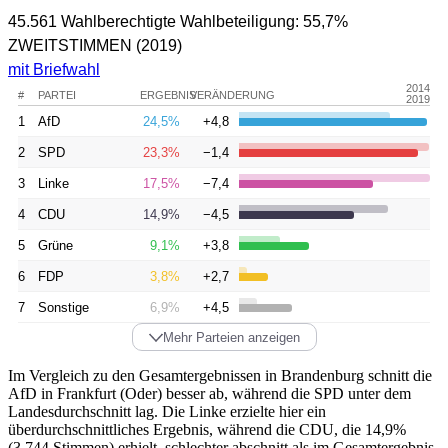
45.561 Wahlberechtigte
Wahlbeteiligung:
55,7%
ZWEITSTIMMEN
(2019)
mit Briefwahl
2014
#
PARTEI
ERGEBNIS
VERÄNDERUNG
2019
1
AfD
24,5%
+4,8
2
SPD
23,3%
−1,4
3
Linke
17,5%
−7,4
4
CDU
14,9%
−4,5
5
Grüne
9,1%
+3,8
6
FDP
3,8%
+2,7
7
Sonstige
6,9%
+4,5
Mehr Parteien anzeigen
Im Vergleich zu den Gesamtergebnissen in Brandenburg schnitt die
AfD in Frankfurt (Oder) besser ab, während die SPD unter dem
Landesdurchschnitt lag. Die Linke erzielte hier ein
überdurchschnittliches Ergebnis, während die CDU, die 14,9%
(3.744 Stimmen) erhielt, schlechter abschnitt als im Gesamtergebnis