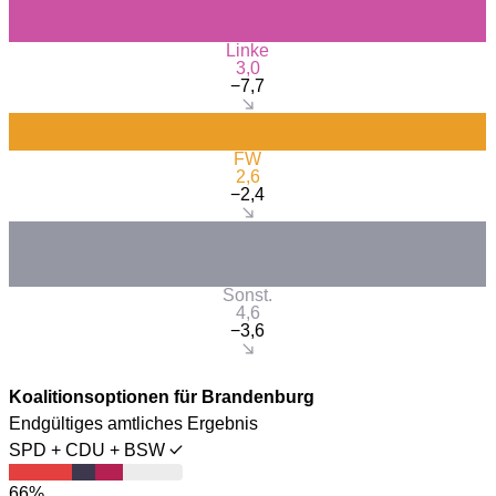
Linke
3,0
−7,7
FW
2,6
−2,4
Sonst.
4,6
−3,6
Koalitionsoptionen für Brandenburg
Endgültiges amtliches Ergebnis
SPD + CDU + BSW
66%