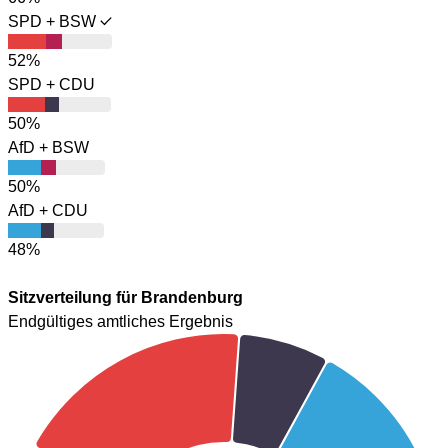
SPD + BSW
52%
SPD + CDU
50%
AfD + BSW
50%
AfD + CDU
48%
Sitzverteilung für Brandenburg
Endgültiges amtliches Ergebnis