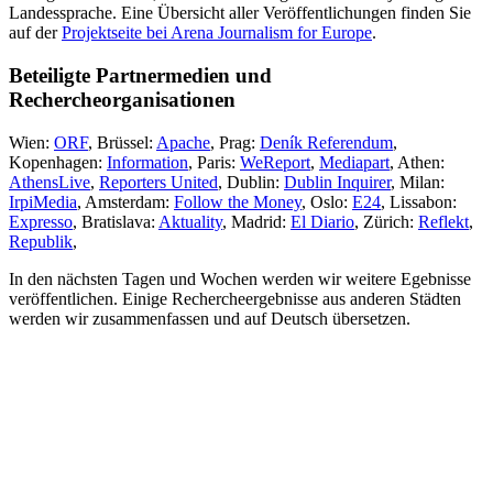
Landessprache. Eine Übersicht aller Veröffentlichungen finden Sie
auf der
Projektseite bei Arena Journalism for Europe
.
Beteiligte Partnermedien und
Rechercheorganisationen
Wien:
ORF
, Brüssel:
Apache
, Prag:
Deník Referendum
,
Kopenhagen:
Information
, Paris:
WeReport
,
Mediapart
, Athen:
AthensLive
,
Reporters United
, Dublin:
Dublin Inquirer
, Milan:
IrpiMedia
, Amsterdam:
Follow the Money
, Oslo:
E24
, Lissabon:
Expresso
, Bratislava:
Aktuality
, Madrid:
El Diario
, Zürich:
Reflekt
,
Republik
,
In den nächsten Tagen und Wochen werden wir weitere Egebnisse
veröffentlichen. Einige Rechercheergebnisse aus anderen Städten
werden wir zusammenfassen und auf Deutsch übersetzen.