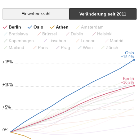
Einwohnerzahl
Veränderung seit 2011
Berlin
Oslo
Athen
Amsterdam
Bratislava
Brüssel
Dublin
Helsinki
Kopenhagen
Lissabon
London
Madrid
Mailand
Paris
Prag
Wien
Zürich
Oslo
+15,9%
+15%
+15%
Berlin
+10,2%
+10%
+10%
+5%
+5%
0%
0%