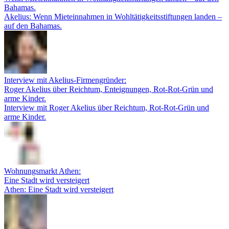
Bahamas.
Akelius: Wenn Mieteinnahmen in Wohltätigkeitsstiftungen landen –
auf den Bahamas.
Interview mit Akelius-Firmengründer:
Roger Akelius über Reichtum, Enteignungen, Rot-Rot-Grün und
arme Kinder.
Interview mit Roger Akelius über Reichtum, Rot-Rot-Grün und
arme Kinder.
Wohnungsmarkt Athen:
Eine Stadt wird versteigert
Athen: Eine Stadt wird versteigert